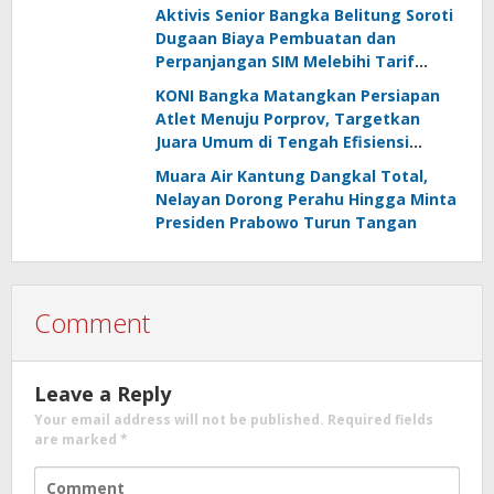
Panggilan
Aktivis Senior Bangka Belitung Soroti
Dugaan Biaya Pembuatan dan
Perpanjangan SIM Melebihi Tarif
Resmi, Kapolres Bangka Beri
KONI Bangka Matangkan Persiapan
Tanggapan
Atlet Menuju Porprov, Targetkan
Juara Umum di Tengah Efisiensi
Anggaran
Muara Air Kantung Dangkal Total,
Nelayan Dorong Perahu Hingga Minta
Presiden Prabowo Turun Tangan
Comment
Leave a Reply
Your email address will not be published.
Required fields
are marked
*