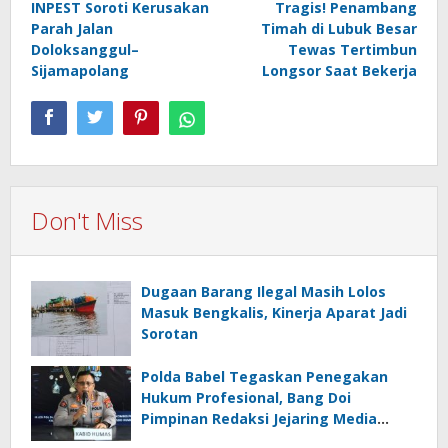
INPEST Soroti Kerusakan
Tragis! Penambang
navigation
Parah Jalan
Timah di Lubuk Besar
Doloksanggul–
Tewas Tertimbun
Sijamapolang
Longsor Saat Bekerja
Don't Miss
Dugaan Barang Ilegal Masih Lolos
Masuk Bengkalis, Kinerja Aparat Jadi
Sorotan
Polda Babel Tegaskan Penegakan
Hukum Profesional, Bang Doi
Pimpinan Redaksi Jejaring Media
Radak Disebut Dua Kali Tak Hadiri