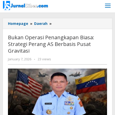
Skip
to
content
Bukan
Homepage
»
Daerah
»
Operasi
Penangkapan
Bukan Operasi Penangkapan Biasa:
Biasa:
Strategi Perang AS Berbasis Pusat
Strategi
Gravitasi
Perang
AS
by
January 7, 2026
-
23 views
Berbasis
faras
Pusat
prakasa
Gravitasi