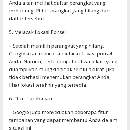
Anda akan melihat daftar perangkat yang
terhubung. Pilih perangkat yang hilang dari
daftar tersebut.
5. Melacak Lokasi Ponsel
– Setelah memilih perangkat yang hilang,
Google akan mencoba melacak lokasi ponsel
Anda. Namun, perlu diingat bahwa lokasi yang
ditampilkan mungkin tidak selalu akurat. Jika
tidak berhasil menemukan perangkat Anda,
lihat lokasi terakhir yang tersedia.
6. Fitur Tambahan
– Google juga menyediakan beberapa fitur
tambahan yang dapat membantu Anda dalam
situasi ini: