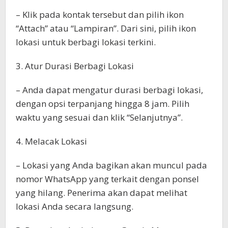
– Klik pada kontak tersebut dan pilih ikon
“Attach” atau “Lampiran”. Dari sini, pilih ikon
lokasi untuk berbagi lokasi terkini.
3. Atur Durasi Berbagi Lokasi
– Anda dapat mengatur durasi berbagi lokasi,
dengan opsi terpanjang hingga 8 jam. Pilih
waktu yang sesuai dan klik “Selanjutnya”.
4. Melacak Lokasi
– Lokasi yang Anda bagikan akan muncul pada
nomor WhatsApp yang terkait dengan ponsel
yang hilang. Penerima akan dapat melihat
lokasi Anda secara langsung.