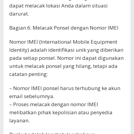
dapat melacak lokasi Anda dalam situasi
darurat.
Bagian 6: Melacak Ponsel dengan Nomor IMEI
Nomor IMEI (International Mobile Equipment
Identity) adalah identifikasi unik yang diberikan
pada setiap ponsel. Nomor ini dapat digunakan
untuk melacak ponsel yang hilang, tetapi ada
catatan penting:
– Nomor IMEI ponsel harus terhubung ke akun
email sebelumnya.
– Proses melacak dengan nomor IMEI
melibatkan pihak kepolisian atau penyedia
layanan.