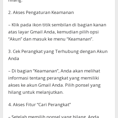
2. Akses Pengaturan Keamanan
– Klik pada ikon titik sembilan di bagian kanan
atas layar Gmail Anda, kemudian pilih opsi
“Akun” dan masuk ke menu “Keamanan”.
3. Cek Perangkat yang Terhubung dengan Akun
Anda
– Di bagian “Keamanan”, Anda akan melihat
informasi tentang perangkat yang memiliki
akses ke akun Gmail Anda. Pilih ponsel yang
hilang untuk melanjutkan.
4. Akses Fitur “Cari Perangkat”
– Setelah memilih ponsel yang hilang, Anda