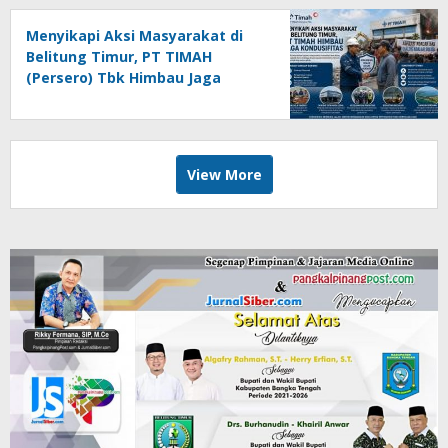
Menyikapi Aksi Masyarakat di
Belitung Timur, PT TIMAH
(Persero) Tbk Himbau Jaga
Kondusifitas
View More