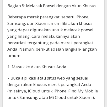
Bagian 8: Melacak Ponsel dengan Akun Khusus
Beberapa merek perangkat, seperti iPhone,
Samsung, dan Xiaomi, memiliki akun khusus
yang dapat digunakan untuk melacak ponsel
yang hilang. Cara melakukannya akan
bervariasi tergantung pada merek perangkat
Anda. Namun, berikut adalah langkah-langkah
umum:
1. Masuk ke Akun Khusus Anda
– Buka aplikasi atau situs web yang sesuai
dengan akun khusus merek perangkat Anda
(misalnya, iCloud untuk iPhone, Find My Mobile
untuk Samsung, atau Mi Cloud untuk Xiaomi).