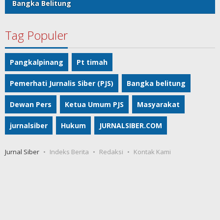
Bangka Belitung
Tag Populer
Pangkalpinang
Pt timah
Pemerhati Jurnalis Siber (PJS)
Bangka belitung
Dewan Pers
Ketua Umum PJS
Masyarakat
jurnalsiber
Hukum
JURNALSIBER.COM
Jurnal Siber
Indeks Berita
Redaksi
Kontak Kami