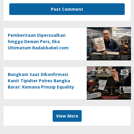
Pemberitaan Dipersoalkan
hingga Dewan Pers, Eka
Ultimatum Radakbabel.com:
Jalankan Keputusan atau
Tempuh Jalur Hukum
Bungkam Saat Dikonfirmasi
Kanit Tipidter Polres Bangka
Barat: Kemana Prinsip Equality
Before The Law?
View More