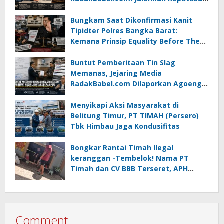
atau Tempuh Jalur Hukum
Bungkam Saat Dikonfirmasi Kanit
Tipidter Polres Bangka Barat:
Kemana Prinsip Equality Before The
Law?
Buntut Pemberitaan Tin Slag
Memanas, Jejaring Media
RadakBabel.com Dilaporkan Agoeng
Noegroho ke Dewan Pers
Menyikapi Aksi Masyarakat di
Belitung Timur, PT TIMAH (Persero)
Tbk Himbau Jaga Kondusifitas
Bongkar Rantai Timah Ilegal
keranggan -Tembelok! Nama PT
Timah dan CV BBB Terseret, APH
Didesak Jangan “Masuk Angin”!
Comment