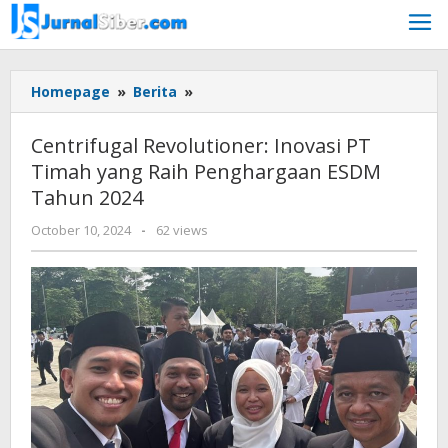
Skip
to
content
Centrifugal
Homepage
»
Berita
»
Revolutioner:
Inovasi
Centrifugal Revolutioner: Inovasi PT
PT
Timah yang Raih Penghargaan ESDM
Timah
Tahun 2024
yang
Raih
by
October 10, 2024
-
62 views
Penghargaan
Jurnalsiber
ESDM
Tahun
2024