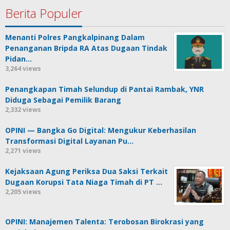
Berita Populer
Menanti Polres Pangkalpinang Dalam
Penanganan Bripda RA Atas Dugaan Tindak
Pidan…
3,264 views
Penangkapan Timah Selundup di Pantai Rambak, YNR
Diduga Sebagai Pemilik Barang
2,332 views
OPINI — Bangka Go Digital: Mengukur Keberhasilan
Transformasi Digital Layanan Pu…
2,271 views
Kejaksaan Agung Periksa Dua Saksi Terkait
Dugaan Korupsi Tata Niaga Timah di PT …
2,205 views
OPINI: Manajemen Talenta: Terobosan Birokrasi yang