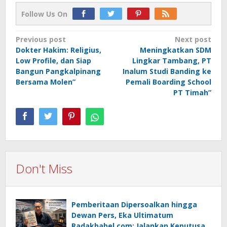
Follow Us On
Post
Previous post
Next post
Dokter Hakim: Religius,
Meningkatkan SDM
navigation
Low Profile, dan Siap
Lingkar Tambang, PT
Bangun Pangkalpinang
Inalum Studi Banding ke
Bersama Molen”
Pemali Boarding School
PT Timah”
Don't Miss
Pemberitaan Dipersoalkan hingga
Dewan Pers, Eka Ultimatum
Radakbabel.com: Jalankan Keputusan