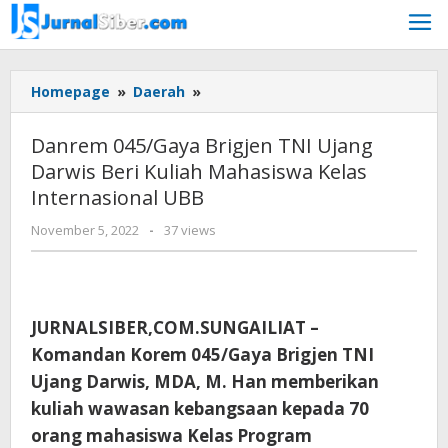
Skip
to
content
Danrem
Homepage
»
Daerah
»
045/Gaya
Brigjen
Danrem 045/Gaya Brigjen TNI Ujang
TNI
Darwis Beri Kuliah Mahasiswa Kelas
Ujang
Internasional UBB
Darwis
Beri
by
November 5, 2022
-
37 views
Kuliah
Jurnalsiber
Mahasiswa
Kelas
Internasional
UBB
JURNALSIBER,COM.SUNGAILIAT –
Komandan Korem 045/Gaya Brigjen TNI
Ujang Darwis, MDA, M. Han memberikan
kuliah wawasan kebangsaan kepada 70
orang mahasiswa Kelas Program