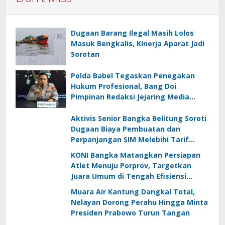
Dugaan Barang Ilegal Masih Lolos
Masuk Bengkalis, Kinerja Aparat Jadi
Sorotan
Polda Babel Tegaskan Penegakan
Hukum Profesional, Bang Doi
Pimpinan Redaksi Jejaring Media
Radak Disebut Dua Kali Tak Hadiri
Panggilan
Aktivis Senior Bangka Belitung Soroti
Dugaan Biaya Pembuatan dan
Perpanjangan SIM Melebihi Tarif
Resmi, Kapolres Bangka Beri
KONI Bangka Matangkan Persiapan
Tanggapan
Atlet Menuju Porprov, Targetkan
Juara Umum di Tengah Efisiensi
Anggaran
Muara Air Kantung Dangkal Total,
Nelayan Dorong Perahu Hingga Minta
Presiden Prabowo Turun Tangan