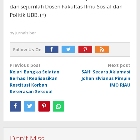
dan sejumlah Dosen Fakultas Ilmu Sosial dan
Politik UBB. (*)
by
Jurnalsiber
Follow Us On
Post
Previous post
Next post
Kejari Bangka Selatan
SAH! Secara Aklamasi
navigation
Berhasil Realisasikan
Johan Elvianus Pimpin
Restitusi Korban
IMO RIAU
Kekerasan Seksual
Don't Miss