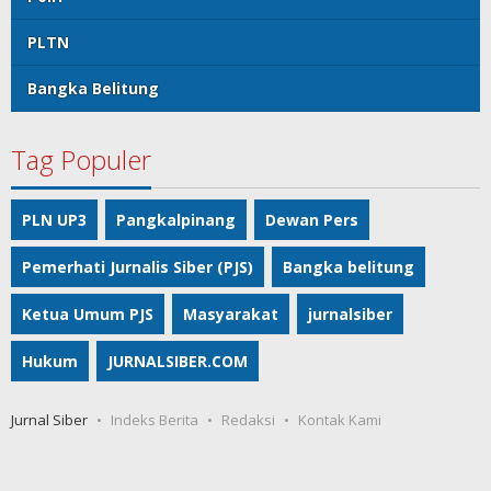
PLTN
Bangka Belitung
Tag Populer
PLN UP3
Pangkalpinang
Dewan Pers
Pemerhati Jurnalis Siber (PJS)
Bangka belitung
Ketua Umum PJS
Masyarakat
jurnalsiber
Hukum
JURNALSIBER.COM
Jurnal Siber
Indeks Berita
Redaksi
Kontak Kami