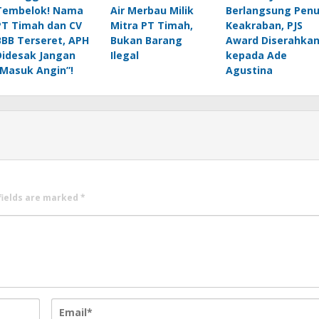
Tembelok! Nama
Air Merbau Milik
Berlangsung Pen
PT Timah dan CV
Mitra PT Timah,
Keakraban, PJS
BBB Terseret, APH
Bukan Barang
Award Diserahka
Didesak Jangan
Ilegal
kepada Ade
“Masuk Angin”!
Agustina
fields are marked
*