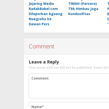
Jejaring Media
TIMAH (Persero)
RadakBabel.com
Tbk Himbau Jaga
Dilaporkan Agoeng
Kondusifitas
Noegroho ke
Dewan Pers
Comment
Leave a Reply
Your email address will not be published.
Required 