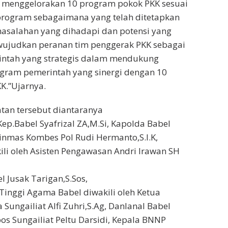
menggelorakan 10 program pokok PKK sesuai
program sebagaimana yang telah ditetapkan
asalahan yang dihadapi dan potensi yang
ewujudkan peranan tim penggerak PKK sebagai
rintah yang strategis dalam mendukung
ogram pemerintah yang sinergi dengan 10
K.”Ujarnya.
tan tersebut diantaranya
Kep.Babel Syafrizal ZA,M.Si, Kapolda Babel
 Binmas Kombes Pol Rudi Hermanto,S.I.K,
kili oleh Asisten Pengawasan Andri Irawan SH
l Jusak Tarigan,S.Sos,
Tinggi Agama Babel diwakili oleh Ketua
Sungailiat Alfi Zuhri,S.Ag, Danlanal Babel
pos Sungailiat Peltu Darsidi, Kepala BNNP