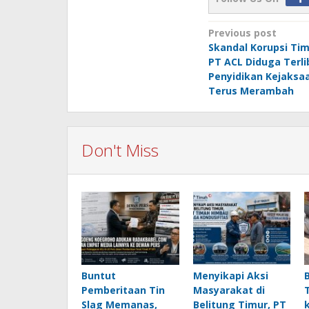
Post
Previous post
Skandal Korupsi Tim
navigation
PT ACL Diduga Terli
Penyidikan Kejaksa
Terus Merambah
Don't Miss
Buntut
Menyikapi Aksi
Pemberitaan Tin
Masyarakat di
Slag Memanas,
Belitung Timur, PT