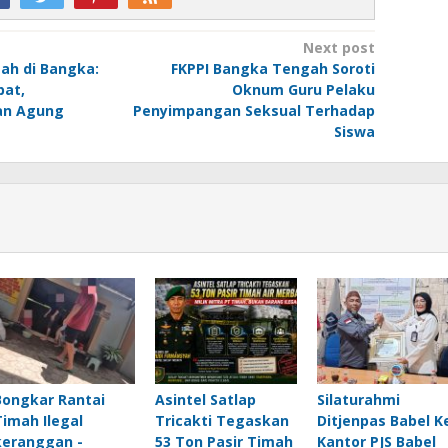
Next post
ah di Bangka:
FKPPI Bangka Tengah Soroti
bat,
Oknum Guru Pelaku
an Agung
Penyimpangan Seksual Terhadap
Siswa
Bongkar Rantai
Asintel Satlap
Silaturahmi
Timah Ilegal
Tricakti Tegaskan
Ditjenpas Babel K
keranggan -
53 Ton Pasir Timah
Kantor PJS Babel