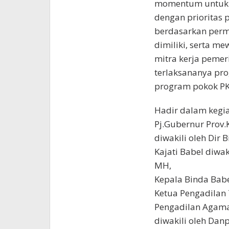
momentum untuk 
dengan prioritas 
berdasarkan perm
dimiliki, serta m
mitra kerja peme
terlaksananya pr
program pokok PK
Hadir dalam kegia
Pj.Gubernur Prov.
diwakili oleh Dir
Kajati Babel diwa
MH,
Kepala Binda Babe
Ketua Pengadilan 
Pengadilan Agama 
diwakili oleh Dan