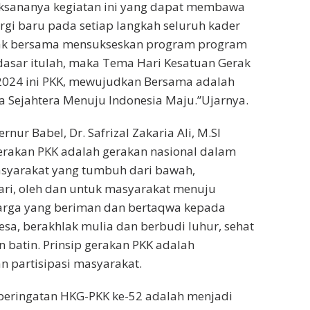
laksananya kegiatan ini yang dapat membawa
gi baru pada setiap langkah seluruh kader
ak bersama mensukseskan program program
dasar itulah, maka Tema Hari Kesatuan Gerak
2024 ini PKK, mewujudkan Bersama adalah
a Sejahtera Menuju Indonesia Maju.”Ujarnya.
nur Babel, Dr. Safrizal Zakaria Ali, M.SI
akan PKK adalah gerakan nasional dalam
yarakat yang tumbuh dari bawah,
ari, oleh dan untuk masyarakat menuju
arga yang beriman dan bertaqwa kepada
sa, berakhlak mulia dan berbudi luhur, sehat
an batin. Prinsip gerakan PKK adalah
 partisipasi masyarakat.
peringatan HKG-PKK ke-52 adalah menjadi