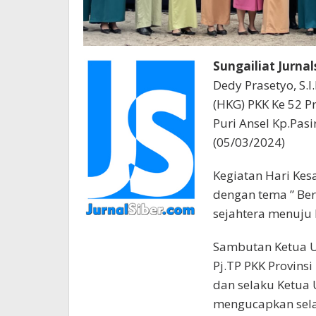
Sungailiat Jurnal
Dedy Prasetyo, S.
(HKG) PKK Ke 52 P
Puri Ansel Kp.Pasi
(05/03/2024)
Kegiatan Hari Kes
dengan tema ” Be
sejahtera menuju 
Sambutan Ketua U
Pj.TP PKK Provins
dan selaku Ketua
mengucapkan sela