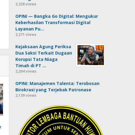
2,328 views
OPINI — Bangka Go Digital: Mengukur
Keberhasilan Transformasi Digital
Layanan Pu…
2,271 views
Kejaksaan Agung Periksa
Dua Saksi Terkait Dugaan
Korupsi Tata Niaga
Timah di PT …
2,204 views
OPINI: Manajemen Talenta: Terobosan
Birokrasi yang Terjebak Patronase
2,139 views
e