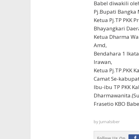
Babel diwakili oleh
Pj.Bupati Bangka 
Ketua Pj.TP PKK Pr
Bhayangkari Daer
Ketua Dharma Wani
Amd,
Bendahara 1 Ikat
Irawan,
Ketua Pj.TP.PKK K
Camat Se-kabupat
Ibu-ibu TP PKK Ka
Dharmawanita.(Su
Frasetio KBO Babe
by
Jurnalsiber
Follow Us On