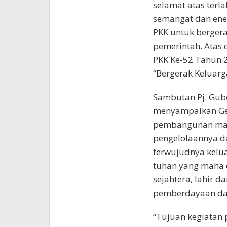
selamat atas ter
semangat dan ener
PKK untuk berger
pemerintah. Atas 
PKK Ke-52 Tahun 
“Bergerak Keluarg
Sambutan Pj. Guber
menyampaikan Ger
pembangunan mas
pengelolaannya d
terwujudnya kelu
tuhan yang maha e
sejahtera, lahir d
pemberdayaan dan
“Tujuan kegiatan 