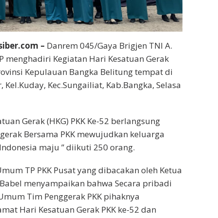
siber.com –
Danrem 045/Gaya Brigjen TNI A.
I.P menghadiri Kegiatan Hari Kesatuan Gerak
rovinsi Kepulauan Bangka Belitung tempat di
r, Kel.Kuday, Kec.Sungailiat, Kab.Bangka, Selasa
atuan Gerak (HKG) PKK Ke-52 berlangsung
rgerak Bersama PKK mewujudkan keluarga
Indonesia maju ” diikuti 250 orang.
mum TP PKK Pusat yang dibacakan oleh Ketua
i Babel menyampaikan bahwa Secara pribadi
 Umum Tim Penggerak PKK pihaknya
mat Hari Kesatuan Gerak PKK ke-52 dan