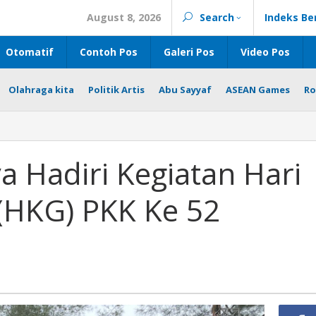
August 8, 2026
Search
Indeks Be
Otomatif
Contoh Pos
Galeri Pos
Video Pos
Olahraga kita
Politik Artis
Abu Sayyaf
ASEAN Games
Ro
 Hadiri Kegiatan Hari
(HKG) PKK Ke 52