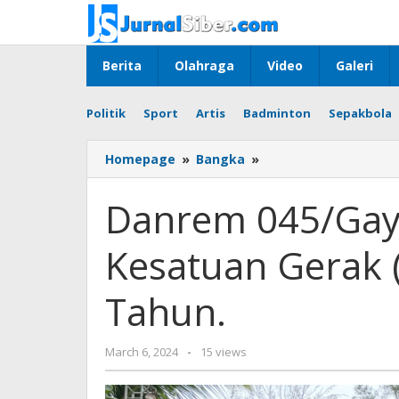
Skip
to
content
Berita
Olahraga
Video
Galeri
Politik
Sport
Artis
Badminton
Sepakbola
Danrem
Homepage
»
Bangka
»
045/Gaya
Hadiri
Danrem 045/Gaya
Kegiatan
Hari
Kesatuan Gerak 
Kesatuan
Gerak
(HKG)
Tahun.
PKK
Ke
52
by
March 6, 2024
-
15 views
Tahun.
Jurnalsiber