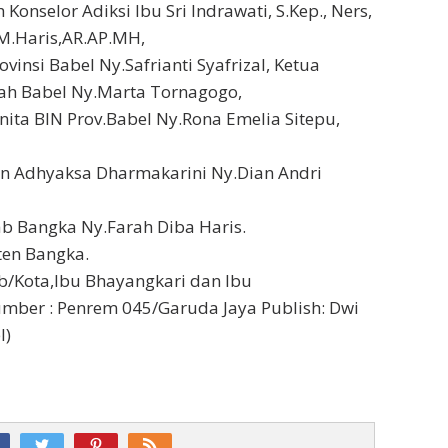
 Konselor Adiksi Ibu Sri Indrawati, S.Kep., Ners,
M.Haris,AR.AP.MH,
ovinsi Babel Ny.Safrianti Syafrizal, Ketua
ah Babel Ny.Marta Tornagogo,
ta BIN Prov.Babel Ny.Rona Emelia Sitepu,
an Adhyaksa Dharmakarini Ny.Dian Andri
ab Bangka Ny.Farah Diba Haris.
en Bangka.
b/Kota,Ibu Bhayangkari dan Ibu
mber : Penrem 045/Garuda Jaya Publish: Dwi
l)