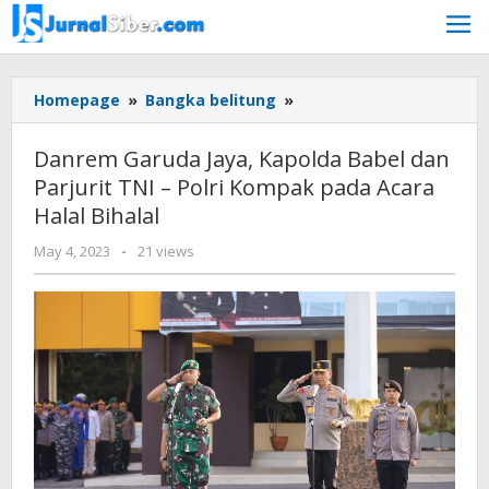
Skip
to
content
Danrem
Homepage
»
Bangka belitung
»
Garuda
Jaya,
Danrem Garuda Jaya, Kapolda Babel dan
Kapolda
Parjurit TNI – Polri Kompak pada Acara
Babel
Halal Bihalal
dan
Parjurit
by
May 4, 2023
-
21 views
TNI
Jurnalsiber
-
Polri
Kompak
pada
Acara
Halal
Bihalal