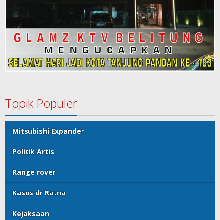
Topik Populer
Mitsubishi Expander
Politik Artis
Range rover
Kasus dr Ratna
Kejaksaan