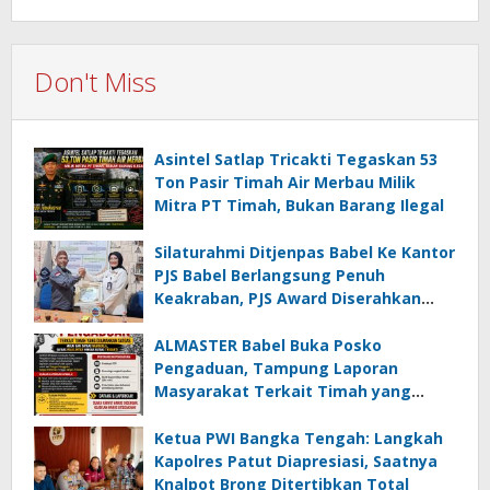
Don't Miss
Asintel Satlap Tricakti Tegaskan 53
Ton Pasir Timah Air Merbau Milik
Mitra PT Timah, Bukan Barang Ilegal
Silaturahmi Ditjenpas Babel Ke Kantor
PJS Babel Berlangsung Penuh
Keakraban, PJS Award Diserahkan
kepada Ade Agustina
ALMASTER Babel Buka Posko
Pengaduan, Tampung Laporan
Masyarakat Terkait Timah yang
Diamankan Satgas
Ketua PWI Bangka Tengah: Langkah
Kapolres Patut Diapresiasi, Saatnya
Knalpot Brong Ditertibkan Total