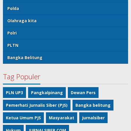
Polda
Olahraga kita
Polri
PLTN
Bangka Belitung
Tag Populer
PLN UP3
Pangkalpinang
Dewan Pers
Pemerhati Jurnalis Siber (PJS)
Bangka belitung
Ketua Umum PJS
Masyarakat
jurnalsiber
Hukum
JURNALSIBER.COM