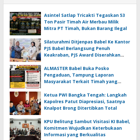
Asintel Satlap Tricakti Tegaskan 53
Ton Pasir Timah Air Merbau Milik
Mitra PT Timah, Bukan Barang Ilegal
Silaturahmi Ditjenpas Babel Ke Kantor
PJS Babel Berlangsung Penuh
Keakraban, PJS Award Diserahkan
kepada Ade Agustina
ALMASTER Babel Buka Posko
Pengaduan, Tampung Laporan
Masyarakat Terkait Timah yang
Diamankan Satgas
Ketua PWI Bangka Tengah: Langkah
Kapolres Patut Diapresiasi, Saatnya
Knalpot Brong Ditertibkan Total
KPU Belitung Sambut Visitasi KI Babel,
Komitmen Wujudkan Keterbukaan
Informasi yang Berkualitas