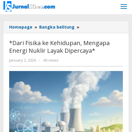
Skip
to
content
*Dari
Homepage
»
Bangka belitung
»
Fisika
ke
*Dari Fisika ke Kehidupan, Mengapa
Kehidupan,
Energi Nuklir Layak Dipercaya*
Mengapa
Energi
by
January 2, 2026
-
40 views
Nuklir
yopi
Layak
herwindo
Dipercaya*