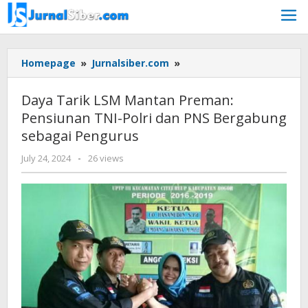
Skip
to
content
Daya
Homepage
»
Jurnalsiber.com
»
Tarik
LSM
Daya Tarik LSM Mantan Preman:
Mantan
Pensiunan TNI-Polri dan PNS Bergabung
Preman:
sebagai Pengurus
Pensiunan
TNI-
by
July 24, 2024
-
26 views
Polri
Jurnalsiber
dan
PNS
Bergabung
sebagai
Pengurus