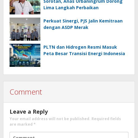
Sorotan, Anas Urbaningrum Dorong
Lima Langkah Perbaikan
Perkuat Sinergi, PJS Jalin Kemitraan
dengan ASDP Merak
PLTN dan Hidrogen Resmi Masuk
Peta Besar Transisi Energi Indonesia
Comment
Leave a Reply
Your email address will not be published.
Required fields
are marked
*