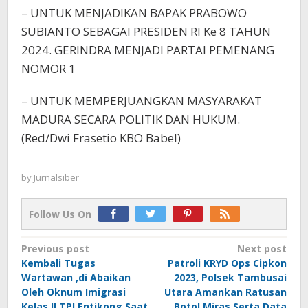
– UNTUK MENJADIKAN BAPAK PRABOWO
SUBIANTO SEBAGAI PRESIDEN RI Ke 8 TAHUN
2024. GERINDRA MENJADI PARTAI PEMENANG
NOMOR 1
– UNTUK MEMPERJUANGKAN MASYARAKAT
MADURA SECARA POLITIK DAN HUKUM.
(Red/Dwi Frasetio KBO Babel)
by
Jurnalsiber
Follow Us On
Post
Previous post
Next post
Kembali Tugas
Patroli KRYD Ops Cipkon
navigation
Wartawan ,di Abaikan
2023, Polsek Tambusai
Oleh Oknum Imigrasi
Utara Amankan Ratusan
Kelas ll TPI Entikong Saat
Botol Miras Serta Data