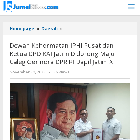
Skip
to
content
Dewan
Homepage
»
Daerah
»
Kehormatan
IPHI
Dewan Kehormatan IPHI Pusat dan
Pusat
Ketua DPD KAI Jatim Didorong Maju
dan
Caleg Gerindra DPR RI Dapil Jatim XI
Ketua
DPD
by
November 20, 2023
-
36 views
KAI
Jurnalsiber
Jatim
Didorong
Maju
Caleg
Gerindra
DPR
RI
Dapil
Jatim
XI