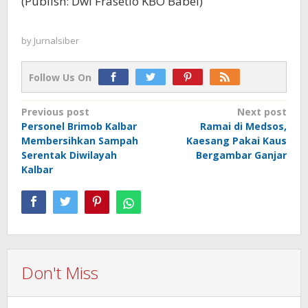
(Publish: Dwi Frasetio KBO Babel)
by
Jurnalsiber
Follow Us On
Post
Previous post
Next post
Personel Brimob Kalbar
Ramai di Medsos,
navigation
Membersihkan Sampah
Kaesang Pakai Kaus
Serentak Diwilayah
Bergambar Ganjar
Kalbar
Don't Miss