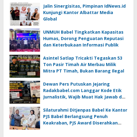
Jalin Sinergisitas, Pimpinan IdNews.id
Kunjungi Kantor Albattar Media
Global
UNMUH Babel Tingkatkan Kapasitas
Humas, Dorong Penguatan Reputasi
dan Keterbukaan Informasi Publik
Asintel Satlap Tricakti Tegaskan 53
Ton Pasir Timah Air Merbau Milik
Mitra PT Timah, Bukan Barang Ilegal
Dewan Pers Putuskan Jejaring
Radakbabel.com Langgar Kode Etik
Jurnalistik, Wajib Muat Hak Jawab dan
Minta Maaf
Silaturahmi Ditjenpas Babel Ke Kantor
PJS Babel Berlangsung Penuh
Keakraban, PJS Award Diserahkan
kepada Ade Agustina