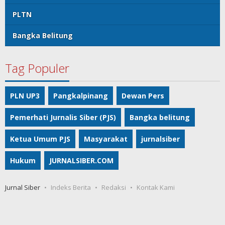
PLTN
Bangka Belitung
Tag Populer
PLN UP3
Pangkalpinang
Dewan Pers
Pemerhati Jurnalis Siber (PJS)
Bangka belitung
Ketua Umum PJS
Masyarakat
jurnalsiber
Hukum
JURNALSIBER.COM
Jurnal Siber
Indeks Berita
Redaksi
Kontak Kami