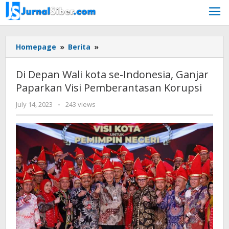
Skip
to
content
Di
Homepage
»
Berita
»
Depan
Wali
Di Depan Wali kota se-Indonesia, Ganjar
kota
Paparkan Visi Pemberantasan Korupsi
se-
Indonesia,
by
July 14, 2023
-
243 views
Ganjar
Jurnalsiber
Paparkan
Visi
Pemberantasan
Korupsi