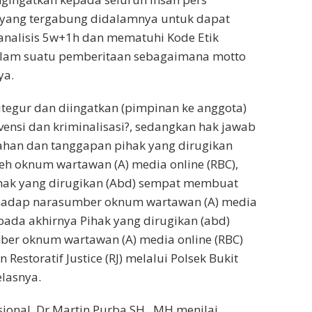
yang tergabung didalamnya untuk dapat
analisis 5w+1h dan mematuhi Kode Etik
 dalam suatu pemberitaan sebagaimana motto
ya.
ditegur dan diingatkan (pimpinan ke anggota)
vensi dan kriminalisasi?, sedangkan hak jawab
ahan dan tanggapan pihak yang dirugikan
leh oknum wartawan (A) media online (RBC),
Pihak yang dirugikan (Abd) sempat membuat
erhadap narasumber oknum wartawan (A) media
 pada akhirnya Pihak yang dirugikan (abd)
er oknum wartawan (A) media online (RBC)
Restoratif Justice (RJ) melalui Polsek Bukit
elasnya.
sional, Dr Martin Purba SH., MH menilai