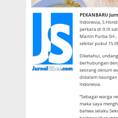
PEKANBARU Jurn
Indonesia, S.Hond
perkara di lt.III 
Martin Purba SH.,
sekitar pukul 15:0
Diketahui, undang
berhubungan deng
seorang oknum war
didalam naungan o
Indonesia.
“Sebagai warga ne
maka saya mengha
bahwa selaku Sekr
berkewajiban men