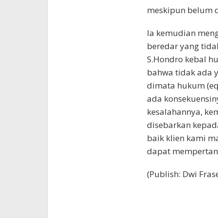
meskipun belum d
Ia kemudian mengi
beredar yang tida
S.Hondro kebal hu
bahwa tidak ada y
dimata hukum (equ
ada konsekuensiny
kesalahannya, ke
disebarkan kepad
baik klien kami m
dapat mempertan
(Publish: Dwi Fras