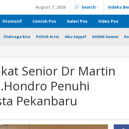
August 7, 2026
Search
Indeks Be
Otomatif
Contoh Pos
Galeri Pos
Video Pos
Olahraga kita
Politik Artis
Abu Sayyaf
ASEAN Games
Ro
kat Senior Dr Martin
S.Hondro Penuhi
sta Pekanbaru