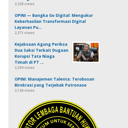
2,328 views
OPINI — Bangka Go Digital: Mengukur
Keberhasilan Transformasi Digital
Layanan Pu…
2,271 views
Kejaksaan Agung Periksa
Dua Saksi Terkait Dugaan
Korupsi Tata Niaga
Timah di PT …
2,204 views
OPINI: Manajemen Talenta: Terobosan
Birokrasi yang Terjebak Patronase
2,136 views