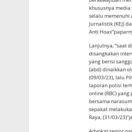
khususnya media 
selalu memenuhi 
Jurnalistik (KEJ)
Anti Hoax”paparn
Lanjutnya, “saat 
disangkakan inter
yang berisi sangg
(abd) dinaikkan o
(09/03/23), lalu 
laporan polisi t
online (RBC) yang
bersama narasumb
sepakat melakukan 
Raya, (31/03/23)”j
Advokat senior na