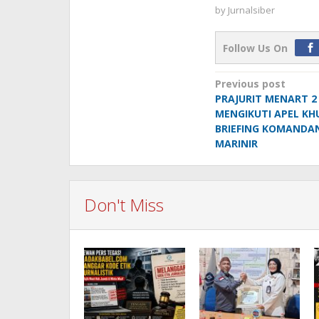
by
Jurnalsiber
Follow Us On
Post
Previous post
PRAJURIT MENART 2
navigation
MENGIKUTI APEL KH
BRIEFING KOMANDA
MARINIR
Don't Miss