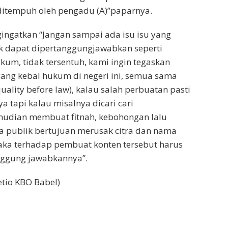
itempuh oleh pengadu (A)”paparnya.
ngatkan “Jangan sampai ada isu isu yang
k dapat dipertanggungjawabkan seperti
kum, tidak tersentuh, kami ingin tegaskan
ang kebal hukum di negeri ini, semua sama
ality before law), kalau salah perbuatan pasti
a tapi kalau misalnya dicari cari
mudian membuat fitnah, kebohongan lalu
a publik bertujuan merusak citra dan nama
aka terhadap pembuat konten tersebut harus
ggung jawabkannya”.
etio KBO Babel)