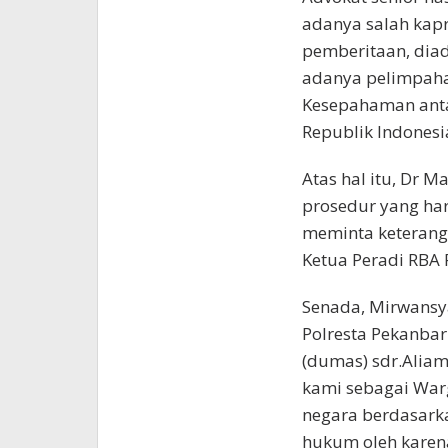
adanya salah kapr
pemberitaan, diad
adanya pelimpaha
Kesepahaman anta
Republik Indonesi
Atas hal itu, Dr 
prosedur yang har
meminta keteranga
Ketua Peradi RBA
Senada, Mirwansya
Polresta Pekanba
(dumas) sdr.Aliam
kami sebagai War
negara berdasark
hukum oleh karena