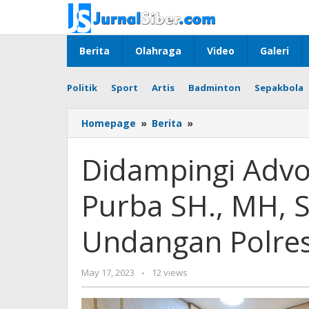
Skip
to
content
Berita
Olahraga
Video
Galeri
Politik
Sport
Artis
Badminton
Sepakbola
Didampingi
Homepage
»
Berita
»
Advokat
Senior
Didampingi Advo
Dr
Martin
Purba SH., MH, 
Purba
SH.,
MH,
Undangan Polre
S.Hondro
Penuhi
Undangan
by
May 17, 2023
-
12 views
Polresta
Jurnalsiber
Pekanbaru