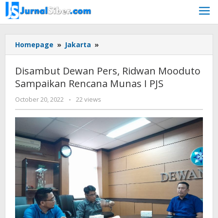
Skip
to
content
Disambut
Homepage
»
Jakarta
»
Dewan
Pers,
Disambut Dewan Pers, Ridwan Mooduto
Ridwan
Sampaikan Rencana Munas I PJS
Mooduto
Sampaikan
by
October 20, 2022
-
22 views
Rencana
Jurnalsiber
Munas
I
PJS