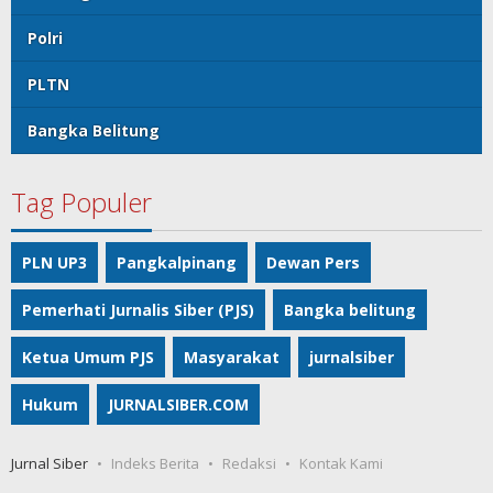
Polri
PLTN
Bangka Belitung
Tag Populer
PLN UP3
Pangkalpinang
Dewan Pers
Pemerhati Jurnalis Siber (PJS)
Bangka belitung
Ketua Umum PJS
Masyarakat
jurnalsiber
Hukum
JURNALSIBER.COM
Jurnal Siber
Indeks Berita
Redaksi
Kontak Kami