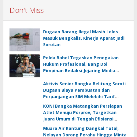
Don't Miss
Dugaan Barang Ilegal Masih Lolos
Masuk Bengkalis, Kinerja Aparat Jadi
Sorotan
Polda Babel Tegaskan Penegakan
Hukum Profesional, Bang Doi
Pimpinan Redaksi Jejaring Media
Radak Disebut Dua Kali Tak Hadiri
Panggilan
Aktivis Senior Bangka Belitung Soroti
Dugaan Biaya Pembuatan dan
Perpanjangan SIM Melebihi Tarif
Resmi, Kapolres Bangka Beri
KONI Bangka Matangkan Persiapan
Tanggapan
Atlet Menuju Porprov, Targetkan
Juara Umum di Tengah Efisiensi
Anggaran
Muara Air Kantung Dangkal Total,
Nelayan Dorong Perahu Hingga Minta