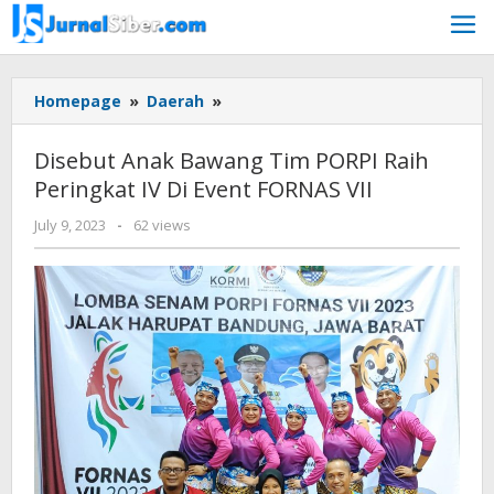
Skip
to
content
Disebut
Homepage
»
Daerah
»
Anak
Bawang
Disebut Anak Bawang Tim PORPI Raih
Tim
Peringkat IV Di Event FORNAS VII
PORPI
Raih
by
July 9, 2023
-
62 views
Peringkat
Jurnalsiber
IV
Di
Event
FORNAS
VII