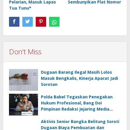
Pelarian, Masuk Lapas
Sembunyikan Plat Nomor
Tua Tunu*
Don't Miss
Dugaan Barang Ilegal Masih Lolos
Masuk Bengkalis, Kinerja Aparat Jadi
Sorotan
Polda Babel Tegaskan Penegakan
Hukum Profesional, Bang Doi
Pimpinan Redaksi Jejaring Media
Radak Disebut Dua Kali Tak Hadiri
Panggilan
Aktivis Senior Bangka Belitung Soroti
Dugaan Biaya Pembuatan dan