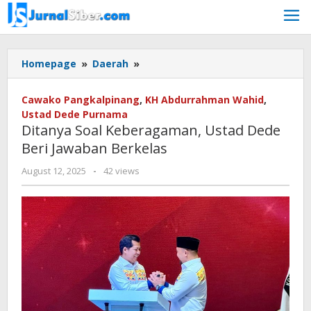
Skip
to
content
Ditanya
Homepage
»
Daerah
»
Soal
Keberagaman,
Cawako Pangkalpinang
,
KH Abdurrahman Wahid
,
Ustad
Ustad Dede Purnama
Dede
Ditanya Soal Keberagaman, Ustad Dede
Beri
Beri Jawaban Berkelas
Jawaban
Berkelas
by
August 12, 2025
-
42 views
faras
prakasa