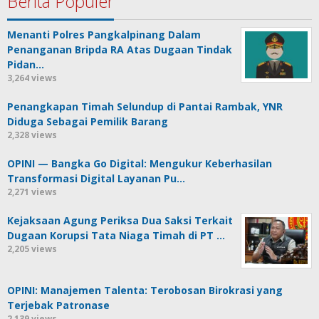
Berita Populer
Menanti Polres Pangkalpinang Dalam
Penanganan Bripda RA Atas Dugaan Tindak
Pidan…
3,264 views
Penangkapan Timah Selundup di Pantai Rambak, YNR
Diduga Sebagai Pemilik Barang
2,328 views
OPINI — Bangka Go Digital: Mengukur Keberhasilan
Transformasi Digital Layanan Pu…
2,271 views
Kejaksaan Agung Periksa Dua Saksi Terkait
Dugaan Korupsi Tata Niaga Timah di PT …
2,205 views
OPINI: Manajemen Talenta: Terobosan Birokrasi yang
Terjebak Patronase
2,139 views