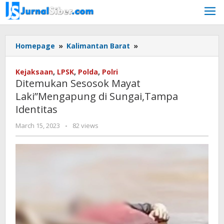
Skip
to
content
Ditemukan
Homepage
»
Kalimantan Barat
»
Sesosok
Mayat
Kejaksaan
,
LPSK
,
Polda
,
Polri
Laki"Mengapung
Ditemukan Sesosok Mayat
di
Laki”Mengapung di Sungai,Tampa
Sungai,Tampa
Identitas
Identitas
by
March 15, 2023
-
82 views
Jurnalsiber