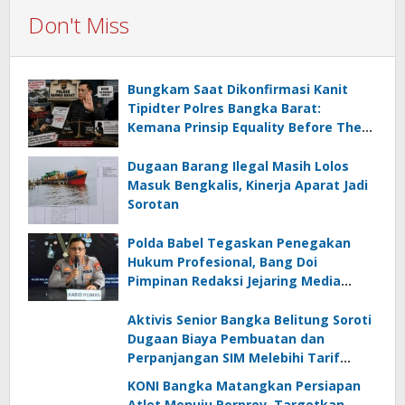
Don't Miss
Bungkam Saat Dikonfirmasi Kanit
Tipidter Polres Bangka Barat:
Kemana Prinsip Equality Before The
Law?
Dugaan Barang Ilegal Masih Lolos
Masuk Bengkalis, Kinerja Aparat Jadi
Sorotan
Polda Babel Tegaskan Penegakan
Hukum Profesional, Bang Doi
Pimpinan Redaksi Jejaring Media
Radak Disebut Dua Kali Tak Hadiri
Panggilan
Aktivis Senior Bangka Belitung Soroti
Dugaan Biaya Pembuatan dan
Perpanjangan SIM Melebihi Tarif
Resmi, Kapolres Bangka Beri
KONI Bangka Matangkan Persiapan
Tanggapan
Atlet Menuju Porprov, Targetkan