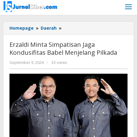
Skip
to
content
Erzaldi
Homepage
»
Daerah
»
Minta
Simpatisan
Erzaldi Minta Simpatisan Jaga
Jaga
Kondusifitas Babel Menjelang Pilkada
Kondusifitas
Babel
by
September 9, 2024
-
33 views
Menjelang
Jurnalsiber
Pilkada