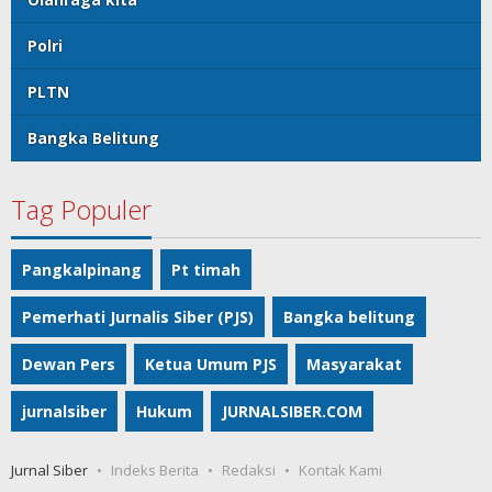
Polri
PLTN
Bangka Belitung
Tag Populer
Pangkalpinang
Pt timah
Pemerhati Jurnalis Siber (PJS)
Bangka belitung
Dewan Pers
Ketua Umum PJS
Masyarakat
jurnalsiber
Hukum
JURNALSIBER.COM
Jurnal Siber
Indeks Berita
Redaksi
Kontak Kami