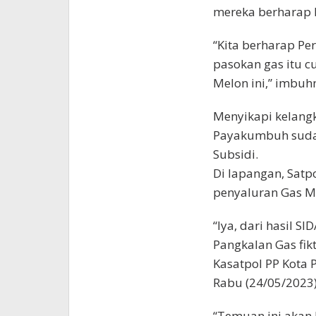
mereka berharap k
“Kita berharap Pe
pasokan gas itu c
Melon ini,” imbuh
Menyikapi kelangk
Payakumbuh sudah
Subsidi.
Di lapangan, Sat
penyaluran Gas Me
“Iya, dari hasil 
Pangkalan Gas fikti
Kasatpol PP Kota
Rabu (24/05/2023)
“Temuan ini akan k