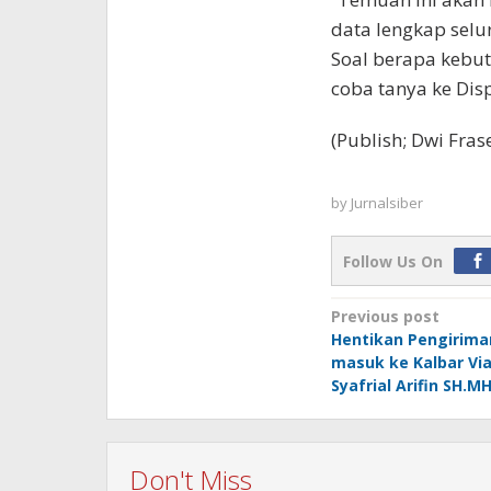
data lengkap sel
Soal berapa kebu
coba tanya ke Dis
(Publish; Dwi Fras
by
Jurnalsiber
Follow Us On
Post
Previous post
Hentikan Pengirima
navigation
masuk ke Kalbar Vi
Syafrial Arifin SH.MH
Don't Miss