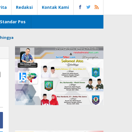
rita
Redaksi
Kontak Kami
Standar Pos
hingya
h