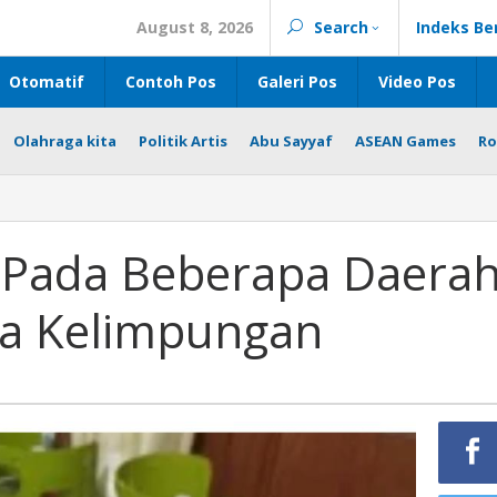
August 8, 2026
Search
Indeks Be
Otomatif
Contoh Pos
Galeri Pos
Video Pos
Olahraga kita
Politik Artis
Abu Sayyaf
ASEAN Games
Ro
 Pada Beberapa Daera
ga Kelimpungan