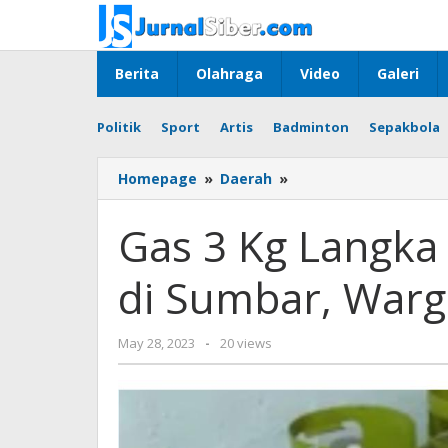
Skip
to
content
Berita
Olahraga
Video
Galeri
Politik
Sport
Artis
Badminton
Sepakbola
Gas
Homepage
»
Daerah
»
3
Kg
Gas 3 Kg Langka
Langka
Pada
di Sumbar, War
Beberapa
Daerah
di
by
May 28, 2023
-
20 views
Sumbar,
Jurnalsiber
Warga
Kelimpungan