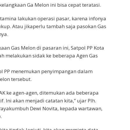
elangkaan Ga Melon ini bisa cepat teratasi.
rtamina lakukan operasi pasar, karena infonya
ukup. Atau jikaperlu tambah saja pasokan Gas
nya.
aan Gas Melon di pasaran ini, Satpol PP Kota
 melakukan sidak ke beberapa Agen Gas
pol PP menemukan penyimpangan dalam
lon tersebut.
SIDAK ke agen-agen, ditemukan ada beberapa
f. Ini akan menjadi catatan kita,” ujar Plh.
 Payakumbuh Dewi Novita, kepada wartawan,
.
ita tindak-lanjuti, kita akan meminta data-