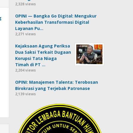
2,328 views
OPINI — Bangka Go Digital: Mengukur
g
Keberhasilan Transformasi Digital
Layanan Pu…
2,271 views
Kejaksaan Agung Periksa
Dua Saksi Terkait Dugaan
Korupsi Tata Niaga
Timah di PT …
2,204 views
OPINI: Manajemen Talenta: Terobosan
Birokrasi yang Terjebak Patronase
2,139 views