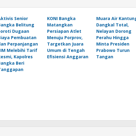
Aktivis Senior
KONI Bangka
Muara Air Kantun
Bangka Belitung
Matangkan
Dangkal Total,
Soroti Dugaan
Persiapan Atlet
Nelayan Dorong
Biaya Pembuatan
Menuju Porprov,
Perahu Hingga
dan Perpanjangan
Targetkan Juara
Minta Presiden
SIM Melebihi Tarif
Umum di Tengah
Prabowo Turun
Resmi, Kapolres
Efisiensi Anggaran
Tangan
Bangka Beri
Tanggapan