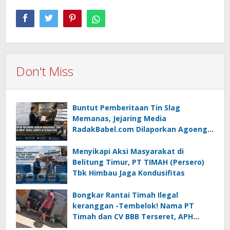
Don't Miss
Buntut Pemberitaan Tin Slag
Memanas, Jejaring Media
RadakBabel.com Dilaporkan Agoeng
Noegroho ke Dewan Pers
Menyikapi Aksi Masyarakat di
Belitung Timur, PT TIMAH (Persero)
Tbk Himbau Jaga Kondusifitas
Bongkar Rantai Timah Ilegal
keranggan -Tembelok! Nama PT
Timah dan CV BBB Terseret, APH
Didesak Jangan “Masuk Angin”!