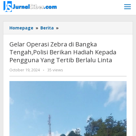
Skip
to
content
Gelar
Homepage
»
Berita
»
Operasi
Zebra
Gelar Operasi Zebra di Bangka
di
Tengah,Polisi Berikan Hadiah Kepada
Bangka
Pengguna Yang Tertib Berlalu Linta
Tengah,Polisi
Berikan
by
October 19, 2024
-
35 views
Hadiah
Jurnalsiber
Kepada
Pengguna
Yang
Tertib
Berlalu
Linta