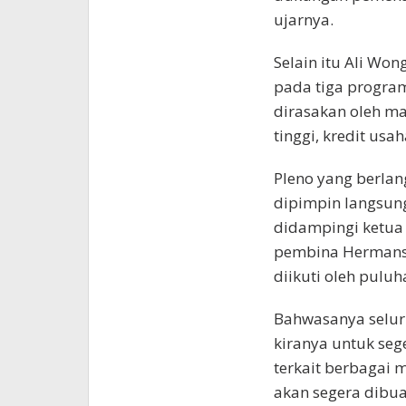
ujarnya.
Selain itu Ali Wo
pada tiga progra
dirasakan oleh ma
tinggi, kredit usa
Pleno yang berlan
dipimpin langsun
didampingi ketua
pembina Hermansya
diikuti oleh pulu
Bahwasanya seluru
kiranya untuk se
terkait berbagai 
akan segera dibu