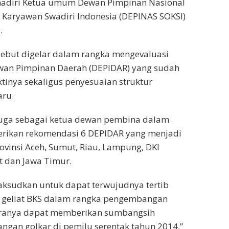
ihadiri Ketua umum Dewan Pimpinan Nasional
i Karyawan Swadiri Indonesia (DEPINAS SOKSI)
.
sebut digelar dalam rangka mengevaluasi
an Pimpinan Daerah (DEPIDAR) yang sudah
tinya sekaligus penyesuaian struktur
aru.
juga sebagai ketua dewan pembina dalam
ikan rekomendasi 6 DEPIDAR yang menjadi
Provinsi Aceh, Sumut, Riau, Lampung, DKI
at dan Jawa Timur.
aksudkan untuk dapat terwujudnya tertib
ta geliat BKS dalam rangka pengembangan
kiranya dapat memberikan sumbangsih
gan golkar di pemilu serentak tahun 2014,”