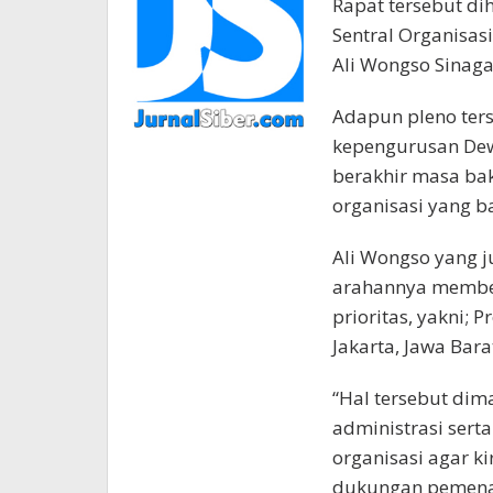
Rapat tersebut d
Sentral Organisas
Ali Wongso Sinaga
Adapun pleno ter
kepengurusan Dew
berakhir masa bak
organisasi yang b
Ali Wongso yang 
arahannya member
prioritas, yakni; 
Jakarta, Jawa Bar
“Hal tersebut dim
administrasi ser
organisasi agar 
dukungan pemenan