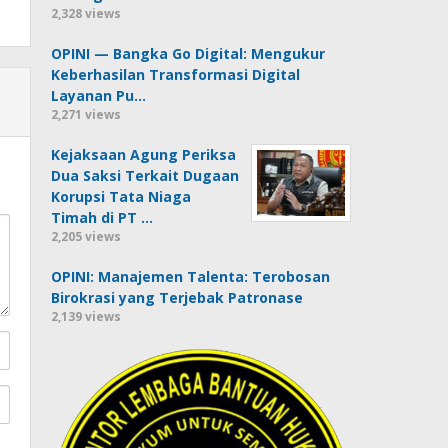
2,328 views
OPINI — Bangka Go Digital: Mengukur
Keberhasilan Transformasi Digital
Layanan Pu…
2,271 views
Kejaksaan Agung Periksa
Dua Saksi Terkait Dugaan
Korupsi Tata Niaga
Timah di PT …
2,205 views
OPINI: Manajemen Talenta: Terobosan
Birokrasi yang Terjebak Patronase
2,139 views