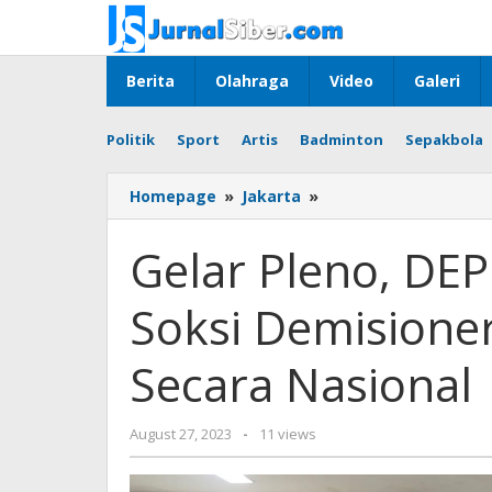
Skip
to
content
Berita
Olahraga
Video
Galeri
Politik
Sport
Artis
Badminton
Sepakbola
Gelar
Homepage
»
Jakarta
»
Pleno,
DEPIPUS
Gelar Pleno, DE
Baladhika
Karya
Soksi Demisione
Soksi
Demisionerkan
Seluruh
Secara Nasional
DEPIDAR
Secara
Nasional
by
August 27, 2023
-
11 views
Jurnalsiber