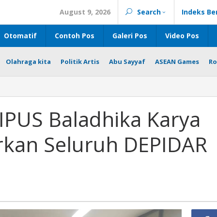
August 9, 2026
Search
Indeks Be
Otomatif
Contoh Pos
Galeri Pos
Video Pos
Olahraga kita
Politik Artis
Abu Sayyaf
ASEAN Games
Ro
PIPUS Baladhika Karya
rkan Seluruh DEPIDAR