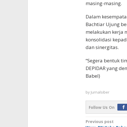
masing-masing.
Dalam kesempatan
Bachtiar Ujung be
melakukan kerja n
konsolidasi kepad
dan sinergitas.
“Segera bentuk ti
DEPIDAR yang dem
Babel)
by
Jurnalsiber
Follow Us On
Post
Previous post