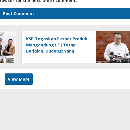
browser for the next time I comment.
KSP Tegaskan Ekspor Produk
Mengandung LTJ Tetap
Berjalan, Dudung: Yang
Dilarang Hanya LTJ sebagai
Produk Utama
View More