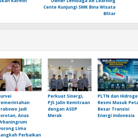
skan Karmin
Owner Lembaga AR Learning
Cente Kunjungi SMK Bina Wisata
Blitar
Survei
Perkuat Sinergi,
PLTN dan Hidroge
Pemerintahan
PJS Jalin Kemitraan
Resmi Masuk Pet
Prabowo Jadi
dengan ASDP
Besar Transisi
Sorotan, Anas
Merak
Energi Indonesia
Urbaningrum
Dorong Lima
Langkah Perbaikan