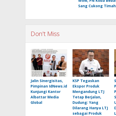
Wow, PN Koba Beba
navigation
Sang Cukong Timah
Don't Miss
Jalin Sinergisitas,
KSP Tegaskan
Pimpinan IdNews.id
Ekspor Produk
Kunjungi Kantor
Mengandung LTJ
Albattar Media
Tetap Berjalan,
Global
Dudung: Yang
Dilarang Hanya LTJ
sebagai Produk