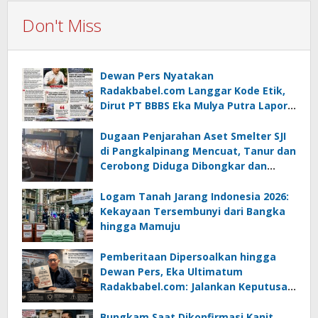
Don't Miss
Dewan Pers Nyatakan
Radakbabel.com Langgar Kode Etik,
Dirut PT BBBS Eka Mulya Putra Lapor
ke Polda Babel
Dugaan Penjarahan Aset Smelter SJI
di Pangkalpinang Mencuat, Tanur dan
Cerobong Diduga Dibongkar dan
Dijual Kiloan, Legalitas Dipertanyakan
Logam Tanah Jarang Indonesia 2026:
Kekayaan Tersembunyi dari Bangka
hingga Mamuju
Pemberitaan Dipersoalkan hingga
Dewan Pers, Eka Ultimatum
Radakbabel.com: Jalankan Keputusan
atau Tempuh Jalur Hukum
Bungkam Saat Dikonfirmasi Kanit