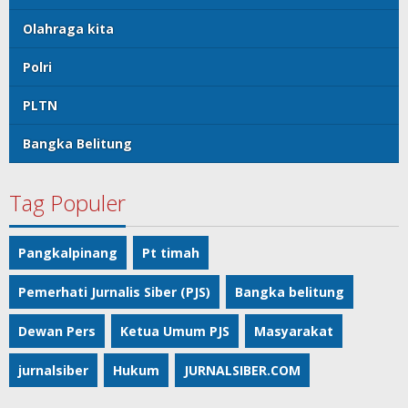
Olahraga kita
Polri
PLTN
Bangka Belitung
Tag Populer
Pangkalpinang
Pt timah
Pemerhati Jurnalis Siber (PJS)
Bangka belitung
Dewan Pers
Ketua Umum PJS
Masyarakat
jurnalsiber
Hukum
JURNALSIBER.COM