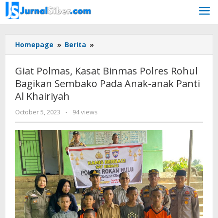
Skip
to
content
Giat
Homepage
»
Berita
»
Polmas,
Kasat
Giat Polmas, Kasat Binmas Polres Rohul
Binmas
Bagikan Sembako Pada Anak-anak Panti
Polres
Al Khairiyah
Rohul
Bagikan
by
October 5, 2023
-
94 views
Sembako
Jurnalsiber
Pada
Anak-
anak
Panti
Al
Khairiyah