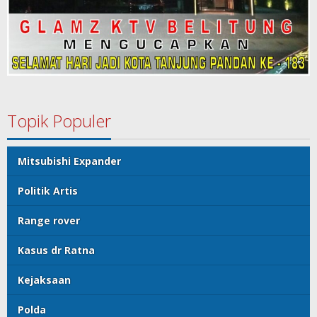
Topik Populer
Mitsubishi Expander
Politik Artis
Range rover
Kasus dr Ratna
Kejaksaan
Polda