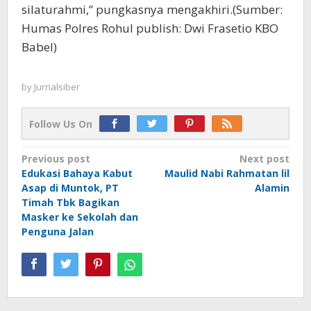
silaturahmi,” pungkasnya mengakhiri.(Sumber:
Humas Polres Rohul publish: Dwi Frasetio KBO
Babel)
by
Jurnalsiber
Follow Us On
Post
Previous post
Next post
Edukasi Bahaya Kabut
Maulid Nabi Rahmatan lil
navigation
Asap di Muntok, PT
Alamin
Timah Tbk Bagikan
Masker ke Sekolah dan
Penguna Jalan