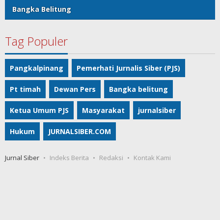
Bangka Belitung
Tag Populer
Pangkalpinang
Pemerhati Jurnalis Siber (PJS)
Pt timah
Dewan Pers
Bangka belitung
Ketua Umum PJS
Masyarakat
jurnalsiber
Hukum
JURNALSIBER.COM
Jurnal Siber
Indeks Berita
Redaksi
Kontak Kami