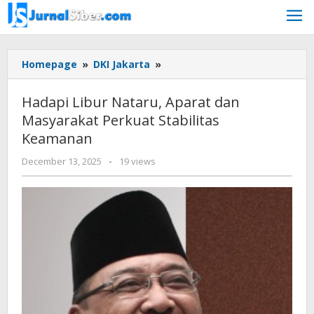
Skip
to
content
Hadapi
Homepage
»
DKI Jakarta
»
Libur
Nataru,
Hadapi Libur Nataru, Aparat dan
Aparat
Masyarakat Perkuat Stabilitas
dan
Keamanan
Masyarakat
Perkuat
by
December 13, 2025
-
19 views
Stabilitas
faras
Keamanan
prakasa