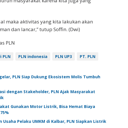
uruh masyarakat karena kita juga yang
ndal maka aktivitas yang kita lakukan akan
an dan lancar,” tutup Soffin. (Dwi)
as PLN
i PLN
PLN indonesia
PLN UP3
PT. PLN
igelar, PLN Siap Dukung Ekosistem Molis Tumbuh
asi dengan Stakeholder, PLN Ajak Masyarakat
ik
kat Gunakan Motor Listrik, Bisa Hemat Biaya
 75%
 Usaha Pelaku UMKM di Kalbar, PLN Siapkan Listrik