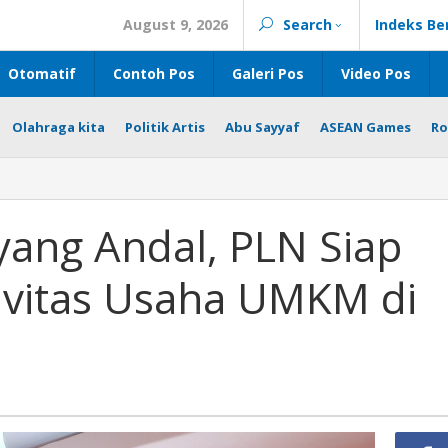
August 9, 2026
Search
Indeks Be
Otomatif
Contoh Pos
Galeri Pos
Video Pos
Olahraga kita
Politik Artis
Abu Sayyaf
ASEAN Games
Ro
 yang Andal, PLN Siap
vitas Usaha UMKM di
as