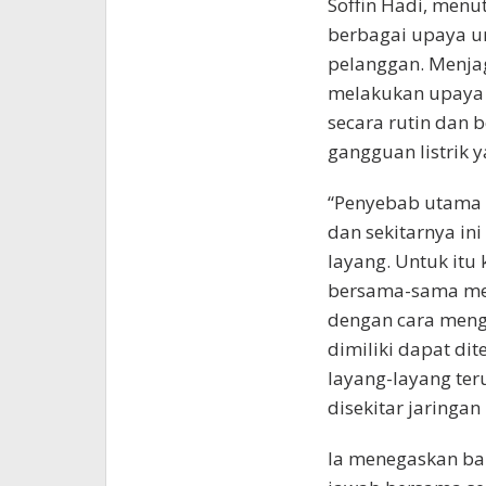
Soffin Hadi, men
berbagai upaya u
pelanggan. Menjag
melakukan upaya p
secara rutin dan 
gangguan listrik
“Penyebab utama t
dan sekitarnya ini
layang. Untuk itu
bersama-sama men
dengan cara meng
dimiliki dapat di
layang-layang te
disekitar jaringan 
Ia menegaskan ba