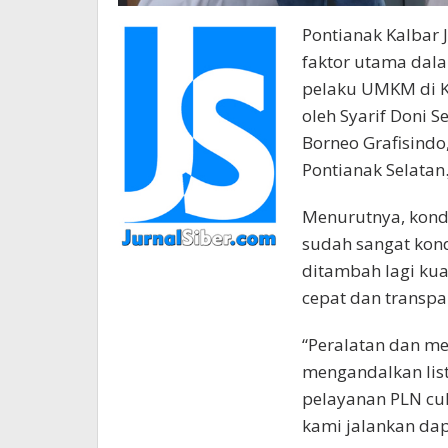
Pontianak Kalbar 
faktor utama dal
pelaku UMKM di Ko
oleh Syarif Doni S
Borneo Grafisindo
Pontianak Selatan
Menurutnya, kondis
sudah sangat kond
ditambah lagi kua
cepat dan transpa
“Peralatan dan me
mengandalkan listr
pelayanan PLN cu
kami jalankan dap