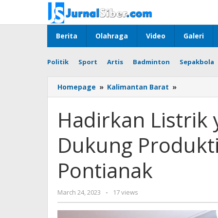
Skip
to
content
Berita
Olahraga
Video
Galeri
Politik
Sport
Artis
Badminton
Sepakbola
Hadirkan
Homepage
»
Kalimantan Barat
»
Listrik
yang
Hadirkan Listrik
Andal,
PLN
Dukung Produkti
Siap
Dukung
Produktivit
Pontianak
Usaha
UMKM
di
by
March 24, 2023
-
17 views
Pontianak
Jurnalsiber