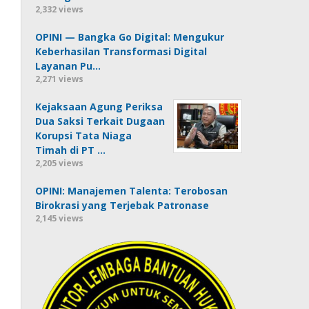
2,332 views
OPINI — Bangka Go Digital: Mengukur
Keberhasilan Transformasi Digital
Layanan Pu…
2,271 views
Kejaksaan Agung Periksa
Dua Saksi Terkait Dugaan
Korupsi Tata Niaga
Timah di PT …
2,205 views
OPINI: Manajemen Talenta: Terobosan
Birokrasi yang Terjebak Patronase
2,145 views