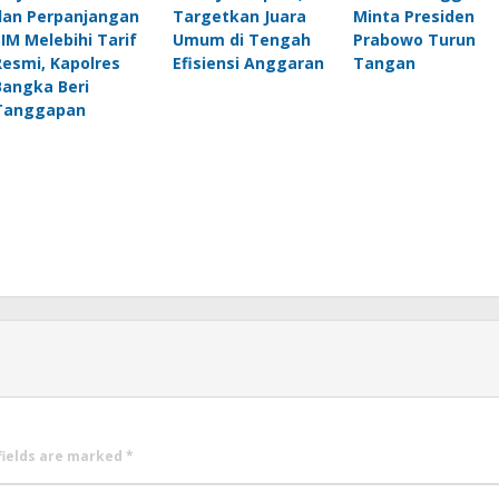
dan Perpanjangan
Targetkan Juara
Minta Presiden
SIM Melebihi Tarif
Umum di Tengah
Prabowo Turun
Resmi, Kapolres
Efisiensi Anggaran
Tangan
Bangka Beri
Tanggapan
fields are marked
*