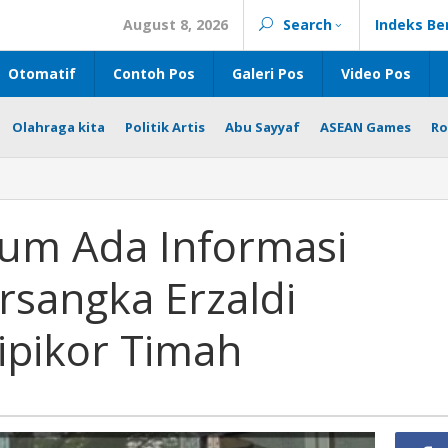
August 8, 2026
Search
Indeks Be
Otomatif
Contoh Pos
Galeri Pos
Video Pos
Olahraga kita
Politik Artis
Abu Sayyaf
ASEAN Games
Ro
elum Ada Informasi
ersangka Erzaldi
ipikor Timah