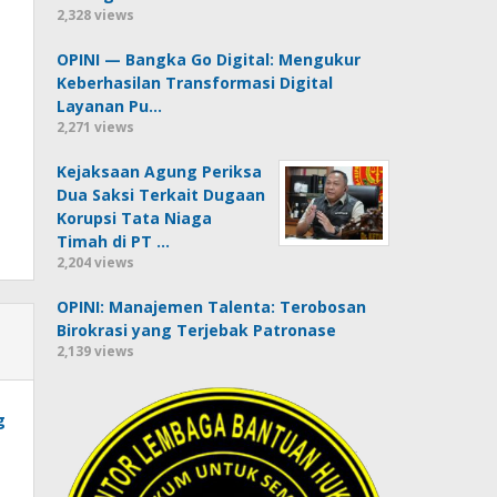
2,328 views
OPINI — Bangka Go Digital: Mengukur
Keberhasilan Transformasi Digital
Layanan Pu…
2,271 views
Kejaksaan Agung Periksa
Dua Saksi Terkait Dugaan
Korupsi Tata Niaga
Timah di PT …
2,204 views
OPINI: Manajemen Talenta: Terobosan
Birokrasi yang Terjebak Patronase
2,139 views
g