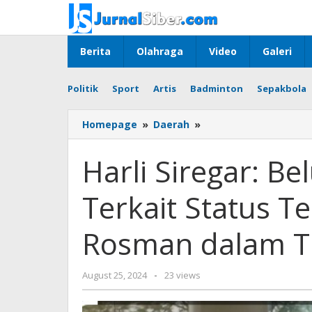
Skip
to
content
Berita
Olahraga
Video
Galeri
Politik
Sport
Artis
Badminton
Sepakbola
Harli
Homepage
»
Daerah
»
Siregar:
Belum
Harli Siregar: B
Ada
Informasi
Terkait Status T
Terkait
Status
Tersangka
Rosman dalam T
Erzaldi
Rosman
dalam
by
August 25, 2024
-
23 views
Tipikor
Jurnalsiber
Timah