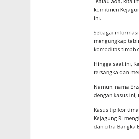
“Kalau ada, kita 
komitmen Kejagun
ini.
Sebagai informasi
mengungkap tabir 
komoditas timah d
Hingga saat ini, 
tersangka dan meme
Namun, nama Erza
dengan kasus ini,
Kasus tipikor tim
Kejagung RI meng
dan citra Bangka B