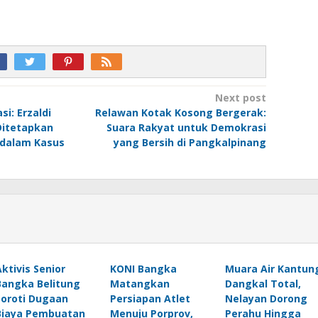
Next post
si: Erzaldi
Relawan Kotak Kosong Bergerak:
Ditetapkan
Suara Rakyat untuk Demokrasi
 dalam Kasus
yang Bersih di Pangkalpinang
Aktivis Senior
KONI Bangka
Muara Air Kantun
Bangka Belitung
Matangkan
Dangkal Total,
Soroti Dugaan
Persiapan Atlet
Nelayan Dorong
Biaya Pembuatan
Menuju Porprov,
Perahu Hingga