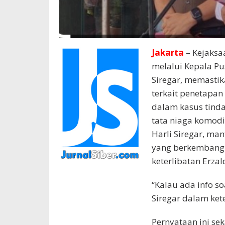
Jakarta
– Kejaksa
melalui Kepala P
Siregar, memastik
terkait penetapan
dalam kasus tinda
tata niaga komodi
Harli Siregar, ma
yang berkembang 
keterlibatan Erzal
“Kalau ada info so
Siregar dalam ket
Pernyataan ini se