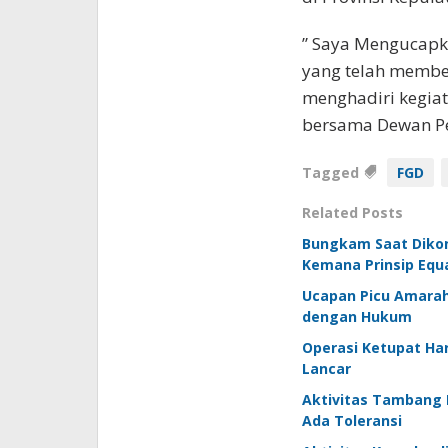
” Saya Mengucapk
yang telah membe
menghadiri kegia
bersama Dewan Per
Tagged
FGD
Related Posts
Bungkam Saat Dikonf
Kemana Prinsip Equa
Ucapan Picu Amarah
dengan Hukum
Operasi Ketupat Har
Lancar
Aktivitas Tambang 
Ada Toleransi