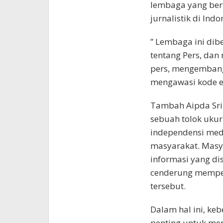
lembaga yang ber
jurnalistik di Indo
” Lembaga ini di
tentang Pers, dan
pers, mengembang
mengawasi kode eti
Tambah Aipda Sri
sebuah tolok uku
independensi med
masyarakat. Mas
informasi yang d
cenderung memper
tersebut.
Dalam hal ini, ke
penting untuk me