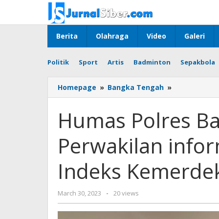
Skip
to
content
Berita
Olahraga
Video
Galeri
Politik
Sport
Artis
Badminton
Sepakbola
Humas
Homepage
»
Bangka Tengah
»
Polres
Bangka
Humas Polres Ba
Barat
hadiri
Perwakilan infor
Perwakilan
informan
ahli
Indeks Kemerde
pada
survei
Indeks
by
March 30, 2023
-
20 views
Kemerdekaa
Jurnalsiber
Pers