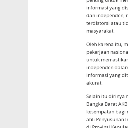
informasi yang di
dan independen, 
terdistorsi atau t
masyarakat.
Oleh karena itu, 
pekerjaan nasion
untuk memastikan
independen dalam
informasi yang dit
akurat.
Selain itu diriny
Bangka Barat AKBP
kesempatan bagi d
ahli Penyusunan 
di Provinsi Kepul