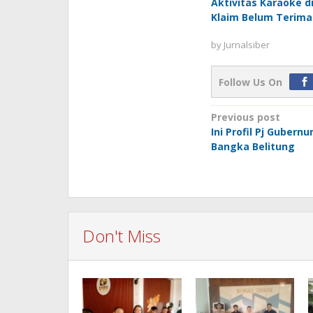
Aktivitas Karaoke d
Klaim Belum Terima
by
Jurnalsiber
Follow Us On
Post
Previous post
Ini Profil Pj Gubern
navigation
Bangka Belitung
Don't Miss