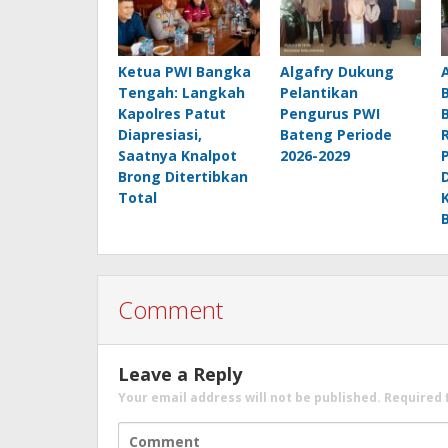
Ketua PWI Bangka
Algafry Dukung
Tengah: Langkah
Pelantikan
Kapolres Patut
Pengurus PWI
Diapresiasi,
Bateng Periode
Saatnya Knalpot
2026-2029
Brong Ditertibkan
Total
Comment
Leave a Reply
Your email address will not be published.
Required 