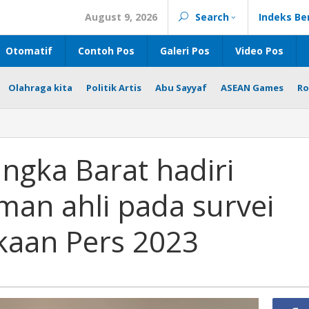
August 9, 2026
Search
Indeks Be
Otomatif
Contoh Pos
Galeri Pos
Video Pos
Olahraga kita
Politik Artis
Abu Sayyaf
ASEAN Games
Ro
ngka Barat hadiri
man ahli pada survei
kaan Pers 2023
n