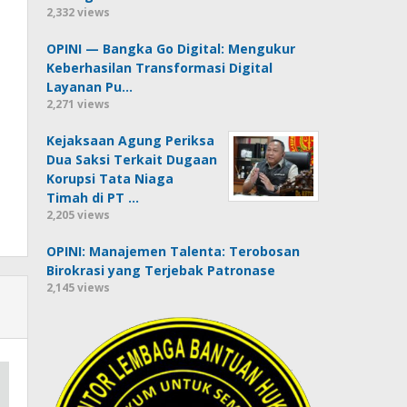
2,332 views
OPINI — Bangka Go Digital: Mengukur
Keberhasilan Transformasi Digital
Layanan Pu…
2,271 views
Kejaksaan Agung Periksa
Dua Saksi Terkait Dugaan
Korupsi Tata Niaga
Timah di PT …
2,205 views
OPINI: Manajemen Talenta: Terobosan
Birokrasi yang Terjebak Patronase
2,145 views