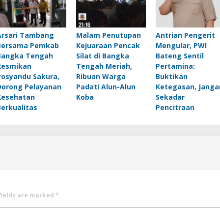
Arsari Tambang
Malam Penutupan
Antrian Pengerit
Bersama Pemkab
Kejuaraan Pencak
Mengular, PWI
Bangka Tengah
Silat di Bangka
Bateng Sentil
Resmikan
Tengah Meriah,
Pertamina:
Posyandu Sakura,
Ribuan Warga
Buktikan
Dorong Pelayanan
Padati Alun-Alun
Ketegasan, Janga
Kesehatan
Koba
Sekadar
Berkualitas
Pencitraan
fields are marked
*