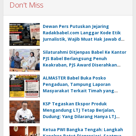
Don't Miss
Dewan Pers Putuskan Jejaring
Radakbabel.com Langgar Kode Etik
Jurnalistik, Wajib Muat Hak Jawab dan
Minta Maaf
Silaturahmi Ditjenpas Babel Ke Kantor
PJS Babel Berlangsung Penuh
Keakraban, PJS Award Diserahkan
kepada Ade Agustina
ALMASTER Babel Buka Posko
Pengaduan, Tampung Laporan
Masyarakat Terkait Timah yang
Diamankan Satgas
KSP Tegaskan Ekspor Produk
Mengandung LTJ Tetap Berjalan,
Dudung: Yang Dilarang Hanya LTJ
sebagai Produk Utama
Ketua PWI Bangka Tengah: Langkah
Kapolres Patut Diapresiasi, Saatnya