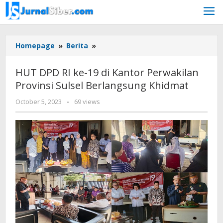
Skip
to
content
HUT
Homepage
»
Berita
»
DPD
RI
HUT DPD RI ke-19 di Kantor Perwakilan
ke-
Provinsi Sulsel Berlangsung Khidmat
19
di
by
October 5, 2023
-
69 views
Kantor
Jurnalsiber
Perwakilan
Provinsi
Sulsel
Berlangsung
Khidmat