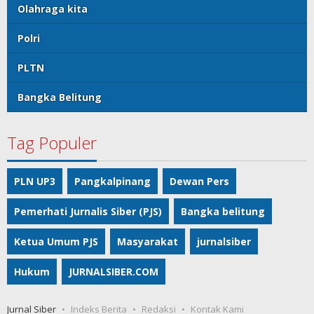
Olahraga kita
Polri
PLTN
Bangka Belitung
Tag Populer
PLN UP3
Pangkalpinang
Dewan Pers
Pemerhati Jurnalis Siber (PJS)
Bangka belitung
Ketua Umum PJS
Masyarakat
jurnalsiber
Hukum
JURNALSIBER.COM
Jurnal Siber
Indeks Berita
Redaksi
Kontak Kami