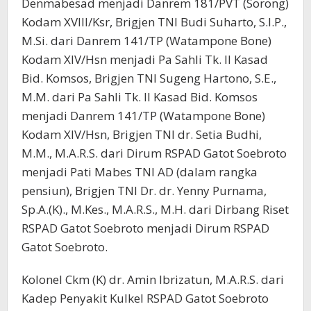
Denmabesad menjadi Danrem 181/PVT (Sorong)
Kodam XVIII/Ksr, Brigjen TNI Budi Suharto, S.I.P.,
M.Si. dari Danrem 141/TP (Watampone Bone)
Kodam XIV/Hsn menjadi Pa Sahli Tk. II Kasad
Bid. Komsos, Brigjen TNI Sugeng Hartono, S.E.,
M.M. dari Pa Sahli Tk. II Kasad Bid. Komsos
menjadi Danrem 141/TP (Watampone Bone)
Kodam XIV/Hsn, Brigjen TNI dr. Setia Budhi,
M.M., M.A.R.S. dari Dirum RSPAD Gatot Soebroto
menjadi Pati Mabes TNI AD (dalam rangka
pensiun), Brigjen TNI Dr. dr. Yenny Purnama,
Sp.A.(K)., M.Kes., M.A.R.S., M.H. dari Dirbang Riset
RSPAD Gatot Soebroto menjadi Dirum RSPAD
Gatot Soebroto.
Kolonel Ckm (K) dr. Amin Ibrizatun, M.A.R.S. dari
Kadep Penyakit Kulkel RSPAD Gatot Soebroto