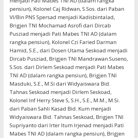
menjadi Pati Mabes TNI AD (dalam rangka
pensiun), Kolonel Caj Ridwan, S.Sos. dari Paban
VI/Bin PNS Spersad menjadi Kadisbintalad,
Brigjen TNI Mochamad Asrofi dari Dircab
Pusziad menjadi Pati Mabes TNI AD (dalam
rangka pensiun), Kolonel Czi Faried Darman
Hamid, S.E., dari Dosen Utama Seskoad menjadi
Dircab Pusziad, Brigjen TNI Mandrawan Suseno,
S.Sos. dari Dirlem Seskoad menjadi Pati Mabes
TNI AD (dalam rangka pensiun), Brigjen TNI
Masduki, S.E., M.Si dari Widyaiswara Bid.
Tahnas Seskoad menjadi Dirlem Seskoad,
Kolonel Inf Herry Steve S, S.H., S.E., M.M., M.Si.
dari Paban Sahli Kasad Bid. Kum menjadi
Widyaiswara Bid. Tahnas Seskoad, Brigjen TNI
Supriyanto dari Irter Itum Irjenad menjadi Pati
Mabes TNI AD (dalam rangka pensiun), Brigjen