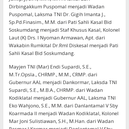
Dirbingakkum Puspomal menjadi Wadan
Puspomal, Laksma TNI Dr. Gigih Imanta J.,
Sp.Pd.Finasim., M.M. dari Pati Sahli Kasal Bid
Soskumdang menjadi Staf Khusus Kasal, Kolonel
Laut (K) Drs. I Nyoman Armawan, Apt. dari
Wakabin Rumkital Dr.Rml Diskesal menjadi Pati
Sahli Kasal Bid Soskumdang.
Mayjen TNI (Mar) Endi Supardi, S.E.,
M.Tr.Opsla., CHRMP., M.M., CRMP. dari
Gubernur AAL menjadi Dankormar, Laksda TNI
Supardi, S.E., M.B.A., CHRMP. dari Wadan
Kodiklatal menjadi Gubernur AAL, Laksma TNI
Eko Wahjono, S.E., M.M. dari Danlantamal V Sby
Koarmada II menjadi Wadan Kodiklatal, Kolonel
Mar Joni Sulistiawan, S.H., M.Han. dari Wadan
Pasmar I Kormar menjadi Danlantamal V Sby