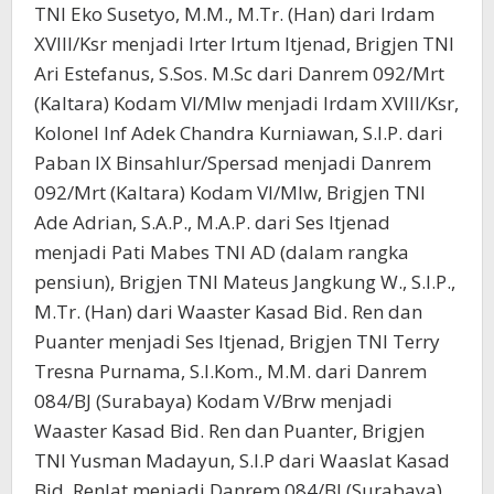
TNI Eko Susetyo, M.M., M.Tr. (Han) dari Irdam
XVIII/Ksr menjadi Irter Irtum Itjenad, Brigjen TNI
Ari Estefanus, S.Sos. M.Sc dari Danrem 092/Mrt
(Kaltara) Kodam VI/Mlw menjadi Irdam XVIII/Ksr,
Kolonel Inf Adek Chandra Kurniawan, S.I.P. dari
Paban IX Binsahlur/Spersad menjadi Danrem
092/Mrt (Kaltara) Kodam VI/Mlw, Brigjen TNI
Ade Adrian, S.A.P., M.A.P. dari Ses Itjenad
menjadi Pati Mabes TNI AD (dalam rangka
pensiun), Brigjen TNI Mateus Jangkung W., S.I.P.,
M.Tr. (Han) dari Waaster Kasad Bid. Ren dan
Puanter menjadi Ses Itjenad, Brigjen TNI Terry
Tresna Purnama, S.I.Kom., M.M. dari Danrem
084/BJ (Surabaya) Kodam V/Brw menjadi
Waaster Kasad Bid. Ren dan Puanter, Brigjen
TNI Yusman Madayun, S.I.P dari Waaslat Kasad
Bid. Renlat menjadi Danrem 084/BJ (Surabaya)