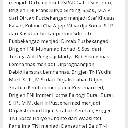
menjadi Dirbang Riset RSPAD Gatot Soebroto,
Brigjen TNI Frans Surya Ginting, S.Sos., M.A.P.
dari Dircab Pusbekangad menjadi Staf Khusus
Kasad, Kolonel Cba Atjep Mihardja Soma, S.I.P.
dari Kasubditbinkanpermin Sdircab
Pusbekangad menjadi Dircab Pusbekangad,
Brigjen TNI Muhamad Rohadi S.Sos. dari
Tenaga Ahli Pengkaji Madya Bid. Sismennas
Lemhannas menjadi Dirprogbangjian
Debidjianstrat Lemhannas, Brigjen TNI Yudhi
Murfi S.I.P., M.Si dari Dirjakstrahan Ditjen
Strahan Kemhan menjadi Ir Pussenarmed,
Brigjen TNI Immer Hotma Partogi Butar Butar,
S.I.P., M.M. dari Ir Pussenarmed menjadi
Dirjakstrahan Ditjen Strahan Kemhan, Brigjen
TNI Bosco Haryo Yunanto dari Waasintel
Panglima TNI menjadi Dansatintel Bais TNI,