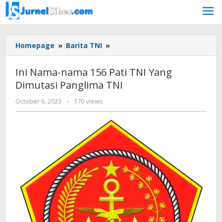
Skip
to
content
Ini
Homepage
»
Barita TNI
»
Nama-
nama
Ini Nama-nama 156 Pati TNI Yang
156
Dimutasi Panglima TNI
Pati
TNI
by
October 6, 2023
-
170 views
Yang
Jurnalsiber
Dimutasi
Panglima
TNI