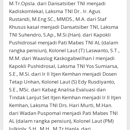
M.Tr.Opsla. dari Dansatsiber TNI menjadi
Kadiskomlekal, Laksma TNI Dr.. Ir. Agus
Rustandi, M.Eng.SC., MMDS., M.A. dari Staf
Khusus kasal menjadi Dansatsiber TNI, Laksma
TNI Suhendro, S.Ap., M.Si.(Han). dari Kapokli
Pushidrosal menjadi Pati Mabes TNI AL (dalam
rangka pensiun), Kolonel Laut (T) Laswanto, S.T.,
M.M. dari Waaslog Kaskogabwilhan I menjadi
Kapokli Pushidrosal, Laksma TNI Yos Sumiarsa,
S.E., M.Si. dari Ir II Itjen Kemhan menjadi Dosen
Tetap Unhan, Kolonel Laut (S) Edy Rusdiyanto,
S.E., MSc. dari Kabag Analisa Evaluasi dan
Tindak Lanjut Set Itjen Kemhan menjadi Ir II Itjen
Kemhan, Laksma TNI Drs. Hari Murti, M.Han.
dari Wadan Puspomal menjadi Pati Mabes TNI
AL (dalam rangka pensiun), Kolonel Laut (PM)
Julkiply, S.H., M.H., M.Tr.Hanla. dari