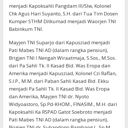
menjadi Kapoksahli Pangdam III/Slw, Kolonel
Chk Agus Hari Suyanto, S.H. dari Tua Tim Dosen
Kumper STHM Ditkumad menjadi Waorjen TNI
Babinkum TNI.
Mayjen TNI Suparjo dari Kapusziad menjadi
Pati Mabes TNI AD (dalam rangka pensiun),
Brigjen TNI I Nengah Wiraatmaja, S.Sos., M.Sos.
dari Pa Sahli Tk. II Kasad Bid. Was Eropa dan
Amerika menjadi Kapusziad, Kolonel Czi Raflan,
S.I.P., M.M. dari Paban Sahli Kasad Bid. Ekku
menjadi Pa Sahli Tk. II Kasad Bid. Was Eropa
dan Amerika, Mayjen TNI dr. Nyoto
Widyoastoro, Sp.Pd-KHOM., FINASIM., M.H. dari
Kapoksahli Ka RSPAD Gatot Soebroto menjadi
Pati Mabes TNI AD (dalam rangka pensiun),
Brigjen TNI dr. Subandono Bambang I., Sp.M.,