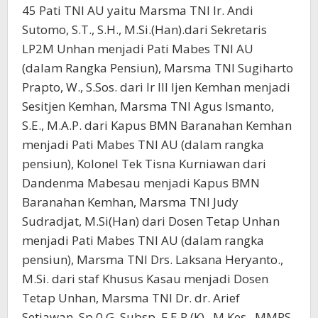
45 Pati TNI AU yaitu Marsma TNI Ir. Andi
Sutomo, S.T., S.H., M.Si.(Han).dari Sekretaris
LP2M Unhan menjadi Pati Mabes TNI AU
(dalam Rangka Pensiun), Marsma TNI Sugiharto
Prapto, W., S.Sos. dari Ir III Ijen Kemhan menjadi
Sesitjen Kemhan, Marsma TNI Agus Ismanto,
S.E., M.A.P. dari Kapus BMN Baranahan Kemhan
menjadi Pati Mabes TNI AU (dalam rangka
pensiun), Kolonel Tek Tisna Kurniawan dari
Dandenma Mabesau menjadi Kapus BMN
Baranahan Kemhan, Marsma TNI Judy
Sudradjat, M.Si(Han) dari Dosen Tetap Unhan
menjadi Pati Mabes TNI AU (dalam rangka
pensiun), Marsma TNI Drs. Laksana Heryanto.,
M.Si. dari staf Khusus Kasau menjadi Dosen
Tetap Unhan, Marsma TNI Dr. dr. Arief
Setiawan, Sp.0.G.,Subsp, F.E.R.(K)., M.Kes., MMRS.