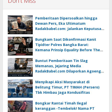
Don't Miss
Pemberitaan Dipersoalkan hingga
Dewan Pers, Eka Ultimatum
Radakbabel.com: Jalankan Keputusan
atau Tempuh Jalur Hukum
Bungkam Saat Dikonfirmasi Kanit
Tipidter Polres Bangka Barat:
Kemana Prinsip Equality Before The
Law?
Buntut Pemberitaan Tin Slag
Memanas, Jejaring Media
RadakBabel.com Dilaporkan Agoeng
Noegroho ke Dewan Pers
Menyikapi Aksi Masyarakat di
Belitung Timur, PT TIMAH (Persero)
Tbk Himbau Jaga Kondusifitas
Bongkar Rantai Timah Ilegal
keranggan -Tembelok! Nama PT