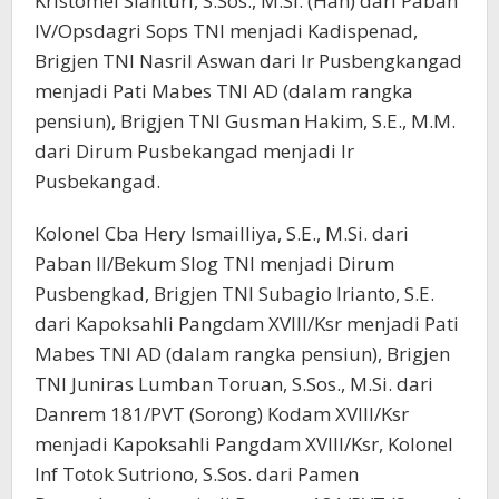
Kristomei Sianturi, S.Sos., M.Si. (Han) dari Paban
IV/Opsdagri Sops TNI menjadi Kadispenad,
Brigjen TNI Nasril Aswan dari Ir Pusbengkangad
menjadi Pati Mabes TNI AD (dalam rangka
pensiun), Brigjen TNI Gusman Hakim, S.E., M.M.
dari Dirum Pusbekangad menjadi Ir
Pusbekangad.
Kolonel Cba Hery Ismailliya, S.E., M.Si. dari
Paban II/Bekum Slog TNI menjadi Dirum
Pusbengkad, Brigjen TNI Subagio Irianto, S.E.
dari Kapoksahli Pangdam XVIII/Ksr menjadi Pati
Mabes TNI AD (dalam rangka pensiun), Brigjen
TNI Juniras Lumban Toruan, S.Sos., M.Si. dari
Danrem 181/PVT (Sorong) Kodam XVIII/Ksr
menjadi Kapoksahli Pangdam XVIII/Ksr, Kolonel
Inf Totok Sutriono, S.Sos. dari Pamen