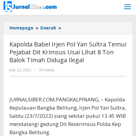
Skip
to
content
Kapolda
Homepage
»
Daerah
»
Babel
Irjen
Kapolda Babel Irjen Pol Yan Sultra Temui
Pol
Pejabat Dit Krimsus Usai Lihat 8 Ton
Yan
Balok Timah Diduga Ilegal
Sultra
Temui
by
July 23, 2022
-
39 views
Pejabat
Jurnalsiber
Dit
Krimsus
Usai
Lihat
JURNALSIBER.COM,PANGKALPINANG, – Kapolda
8
Kepulauan Bangka Belitung, Irjen Pol Yan Sultra,
Ton
Sabtu (23/7/2022) siang sekitar pukul 13.45 WIB
Balok
Timah
mendatangi gedung Dit Reskrimsus Polda Kep
Diduga
Bangka Belitung.
Ilegal