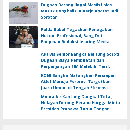
Dugaan Barang Ilegal Masih Lolos
Masuk Bengkalis, Kinerja Aparat Jadi
Sorotan
Polda Babel Tegaskan Penegakan
Hukum Profesional, Bang Doi
Pimpinan Redaksi Jejaring Media
Radak Disebut Dua Kali Tak Hadiri
Panggilan
Aktivis Senior Bangka Belitung Soroti
Dugaan Biaya Pembuatan dan
Perpanjangan SIM Melebihi Tarif
Resmi, Kapolres Bangka Beri
KONI Bangka Matangkan Persiapan
Tanggapan
Atlet Menuju Porprov, Targetkan
Juara Umum di Tengah Efisiensi
Anggaran
Muara Air Kantung Dangkal Total,
Nelayan Dorong Perahu Hingga Minta
Presiden Prabowo Turun Tangan