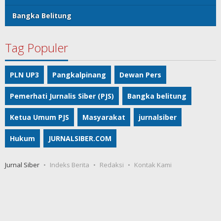
Bangka Belitung
Tag Populer
PLN UP3
Pangkalpinang
Dewan Pers
Pemerhati Jurnalis Siber (PJS)
Bangka belitung
Ketua Umum PJS
Masyarakat
jurnalsiber
Hukum
JURNALSIBER.COM
Jurnal Siber
Indeks Berita
Redaksi
Kontak Kami