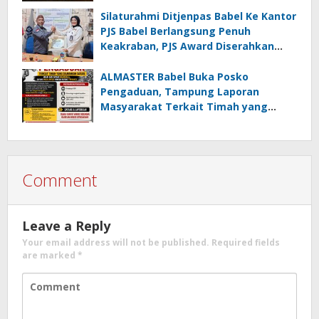
Minta Maaf
Silaturahmi Ditjenpas Babel Ke Kantor
PJS Babel Berlangsung Penuh
Keakraban, PJS Award Diserahkan
kepada Ade Agustina
ALMASTER Babel Buka Posko
Pengaduan, Tampung Laporan
Masyarakat Terkait Timah yang
Diamankan Satgas
Comment
Leave a Reply
Your email address will not be published.
Required fields
are marked
*