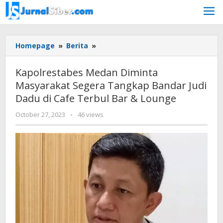
Skip
to
content
Kapolrestabes
Homepage
»
Berita
»
Medan
Diminta
Kapolrestabes Medan Diminta
Masyarakat
Masyarakat Segera Tangkap Bandar Judi
Segera
Dadu di Cafe Terbul Bar & Lounge
Tangkap
Bandar
by
October 27, 2023
-
46 views
Judi
Jurnalsiber
Dadu
di
Cafe
Terbul
Bar
&
Lounge