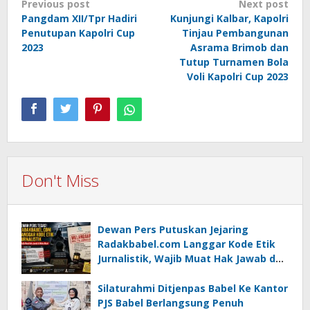
Post
Previous post
Next post
Pangdam XII/Tpr Hadiri
Kunjungi Kalbar, Kapolri
navigation
Penutupan Kapolri Cup
Tinjau Pembangunan
2023
Asrama Brimob dan
Tutup Turnamen Bola
Voli Kapolri Cup 2023
Don't Miss
Dewan Pers Putuskan Jejaring
Radakbabel.com Langgar Kode Etik
Jurnalistik, Wajib Muat Hak Jawab dan
Minta Maaf
Silaturahmi Ditjenpas Babel Ke Kantor
PJS Babel Berlangsung Penuh