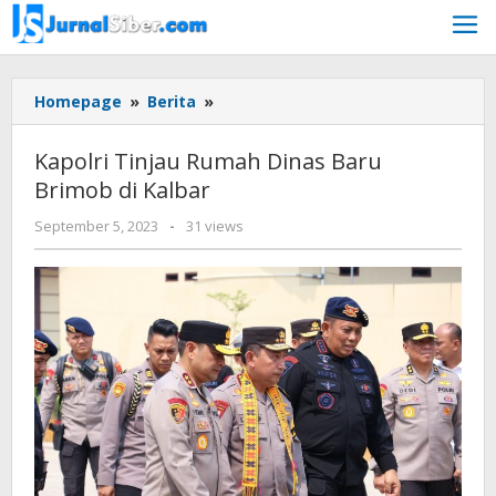
Skip
to
content
Kapolri
Homepage
»
Berita
»
Tinjau
Rumah
Kapolri Tinjau Rumah Dinas Baru
Dinas
Brimob di Kalbar
Baru
Brimob
by
September 5, 2023
-
31 views
di
Jurnalsiber
Kalbar