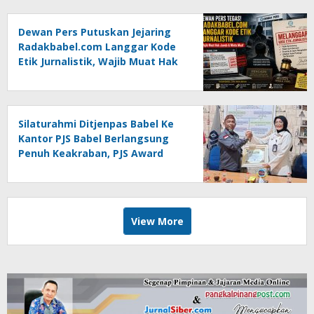
Dewan Pers Putuskan Jejaring
Radakbabel.com Langgar Kode
Etik Jurnalistik, Wajib Muat Hak
Jawab dan Minta Maaf
Silaturahmi Ditjenpas Babel Ke
Kantor PJS Babel Berlangsung
Penuh Keakraban, PJS Award
Diserahkan kepada Ade
Agustina
View More