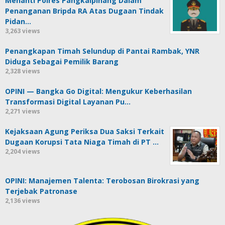
Menanti Polres Pangkalpinang Dalam
Penanganan Bripda RA Atas Dugaan Tindak
Pidan…
3,263 views
Penangkapan Timah Selundup di Pantai Rambak, YNR
Diduga Sebagai Pemilik Barang
2,328 views
OPINI — Bangka Go Digital: Mengukur Keberhasilan
Transformasi Digital Layanan Pu…
2,271 views
Kejaksaan Agung Periksa Dua Saksi Terkait
Dugaan Korupsi Tata Niaga Timah di PT …
2,204 views
OPINI: Manajemen Talenta: Terobosan Birokrasi yang
Terjebak Patronase
2,136 views