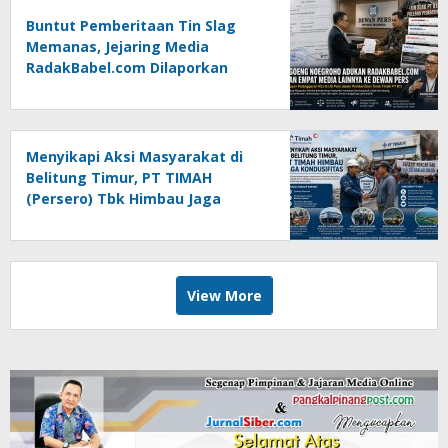
Buntut Pemberitaan Tin Slag
Memanas, Jejaring Media
RadakBabel.com Dilaporkan
Agoeng Noegroho ke Dewan
Pers
Menyikapi Aksi Masyarakat di
Belitung Timur, PT TIMAH
(Persero) Tbk Himbau Jaga
Kondusifitas
View More