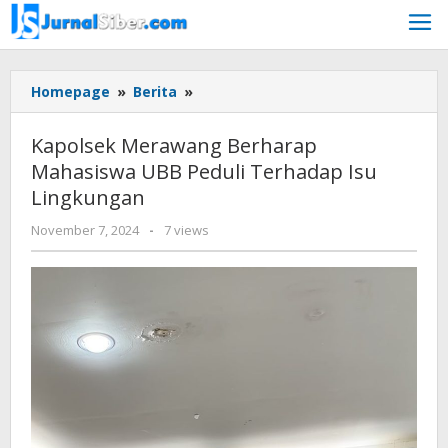
Skip
to
content
Kapolsek
Homepage
»
Berita
»
Merawang
Berharap
Kapolsek Merawang Berharap
Mahasiswa
Mahasiswa UBB Peduli Terhadap Isu
UBB
Lingkungan
Peduli
Terhadap
by
November 7, 2024
-
7 views
Isu
Jurnalsiber
Lingkungan