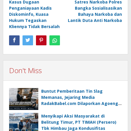
Kasus Dugaan
Satres Narkoba Polres
navigation
Penganiayaan Kadis
Bangka Sosialisasikan
Diskominfo, Kuasa
Bahaya Narkoba dan
Hukum Tegaskan
Lantik Duta Anti Narkoba
Kliennya Tidak Bersalah
Don't Miss
Buntut Pemberitaan Tin Slag
Memanas, Jejaring Media
RadakBabel.com Dilaporkan Agoeng
Noegroho ke Dewan Pers
Menyikapi Aksi Masyarakat di
Belitung Timur, PT TIMAH (Persero)
Tbk Himbau Jaga Kondusifitas