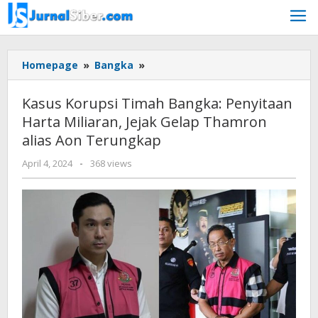
Skip
to
content
Kasus
Homepage
»
Bangka
»
Korupsi
Timah
Kasus Korupsi Timah Bangka: Penyitaan
Bangka:
Harta Miliaran, Jejak Gelap Thamron
Penyitaan
alias Aon Terungkap
Harta
Miliaran,
by
April 4, 2024
-
368 views
Jejak
Jurnalsiber
Gelap
Thamron
alias
Aon
Terungkap