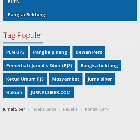
PLTN
Bangka Belitung
Tag Populer
PLN UP3
Pangkalpinang
Dewan Pers
Pemerhati Jurnalis Siber (PJS)
Bangka belitung
Ketua Umum PJS
Masyarakat
jurnalsiber
Hukum
JURNALSIBER.COM
Jurnal Siber
Indeks Berita
Redaksi
Kontak Kami