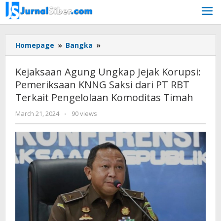
Skip
to
content
Kejaksaan
Homepage
»
Bangka
»
Agung
Ungkap
Kejaksaan Agung Ungkap Jejak Korupsi:
Jejak
Pemeriksaan KNNG Saksi dari PT RBT
Korupsi:
Terkait Pengelolaan Komoditas Timah
Pemeriksaan
KNNG
by
March 21, 2024
-
90 views
Saksi
Jurnalsiber
dari
PT
RBT
Terkait
Pengelolaan
Komoditas
Timah