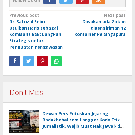
Follow Us On
Post
Previous post
Next post
Dr. Safrizal Sebut
Diisukan ada Zirkon
navigation
Usulkan Haris sebagai
dipengiriman 12
Komisaris BSB: Langkah
kontainer ke Singapura
Strategis untuk
Penguatan Pengawasan
Don't Miss
Dewan Pers Putuskan Jejaring
Radakbabel.com Langgar Kode Etik
Jurnalistik, Wajib Muat Hak Jawab dan
Minta Maaf