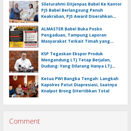
Silaturahmi Ditjenpas Babel Ke Kantor
PJS Babel Berlangsung Penuh
Keakraban, PJS Award Diserahkan
kepada Ade Agustina
ALMASTER Babel Buka Posko
Pengaduan, Tampung Laporan
Masyarakat Terkait Timah yang
Diamankan Satgas
KSP Tegaskan Ekspor Produk
Mengandung LTJ Tetap Berjalan,
Dudung: Yang Dilarang Hanya LTJ
sebagai Produk Utama
Ketua PWI Bangka Tengah: Langkah
Kapolres Patut Diapresiasi, Saatnya
Knalpot Brong Ditertibkan Total
Comment