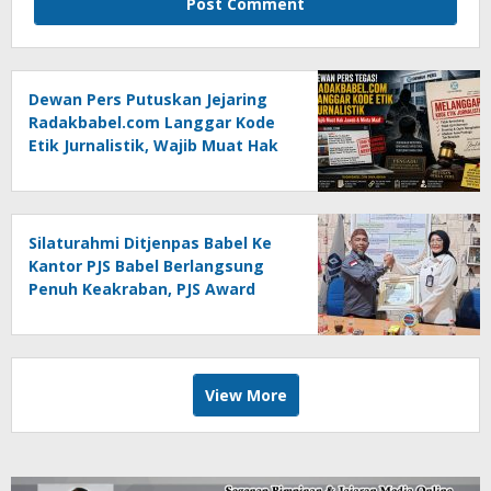
Dewan Pers Putuskan Jejaring
Radakbabel.com Langgar Kode
Etik Jurnalistik, Wajib Muat Hak
Jawab dan Minta Maaf
Silaturahmi Ditjenpas Babel Ke
Kantor PJS Babel Berlangsung
Penuh Keakraban, PJS Award
Diserahkan kepada Ade
Agustina
View More