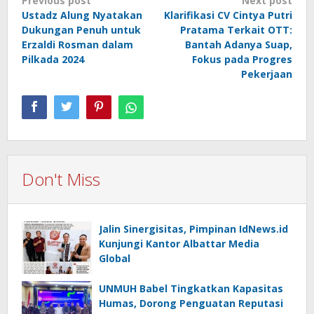
Post
Previous post
Next post
Ustadz Alung Nyatakan
Klarifikasi CV Cintya Putri
navigation
Dukungan Penuh untuk
Pratama Terkait OTT:
Erzaldi Rosman dalam
Bantah Adanya Suap,
Pilkada 2024
Fokus pada Progres
Pekerjaan
Don't Miss
Jalin Sinergisitas, Pimpinan IdNews.id
Kunjungi Kantor Albattar Media
Global
UNMUH Babel Tingkatkan Kapasitas
Humas, Dorong Penguatan Reputasi