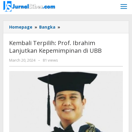
Skip
to
content
Kembali
Homepage
»
Bangka
»
Terpilih:
Prof.
Kembali Terpilih: Prof. Ibrahim
Ibrahim
Lanjutkan Kepemimpinan di UBB
Lanjutkan
Kepemimpinan
by
March 20, 2024
-
81 views
di
Jurnalsiber
UBB