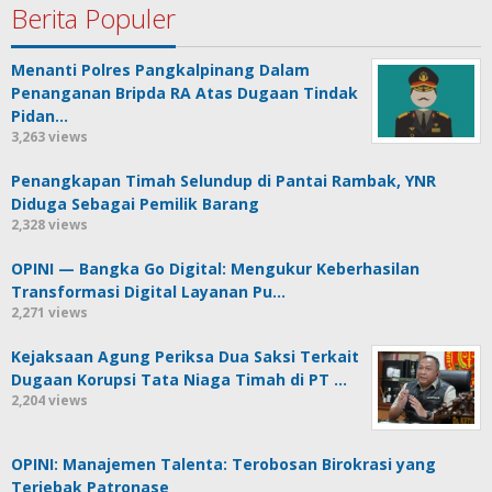
Berita Populer
Menanti Polres Pangkalpinang Dalam
Penanganan Bripda RA Atas Dugaan Tindak
Pidan…
3,263 views
Penangkapan Timah Selundup di Pantai Rambak, YNR
Diduga Sebagai Pemilik Barang
2,328 views
OPINI — Bangka Go Digital: Mengukur Keberhasilan
Transformasi Digital Layanan Pu…
2,271 views
Kejaksaan Agung Periksa Dua Saksi Terkait
Dugaan Korupsi Tata Niaga Timah di PT …
2,204 views
OPINI: Manajemen Talenta: Terobosan Birokrasi yang
Terjebak Patronase