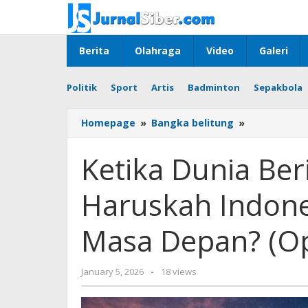
Skip
to
content
Berita
Olahraga
Video
Galeri
Politik
Sport
Artis
Badminton
Sepakbola
Ketika
Homepage
»
Bangka belitung
»
Dunia
Berinvestasi
Ketika Dunia Beri
di
Nuklir,
Haruskah Indone
Haruskah
Indonesia
Terus
Masa Depan? (Op
Takut
pada
Masa
by
January 5, 2026
-
18 views
Depan?
faras
(Opini)
prakasa