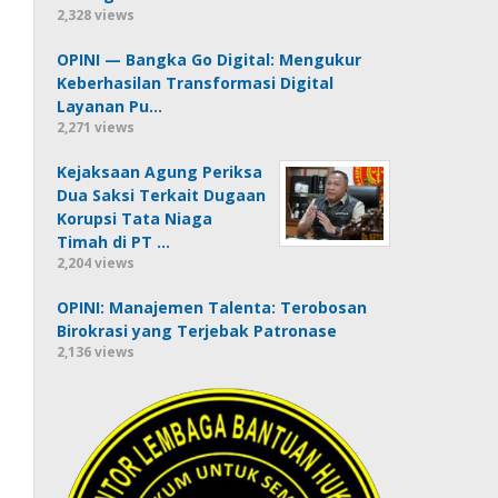
2,328 views
OPINI — Bangka Go Digital: Mengukur
Keberhasilan Transformasi Digital
Layanan Pu…
2,271 views
Kejaksaan Agung Periksa
Dua Saksi Terkait Dugaan
Korupsi Tata Niaga
Timah di PT …
2,204 views
OPINI: Manajemen Talenta: Terobosan
Birokrasi yang Terjebak Patronase
2,136 views