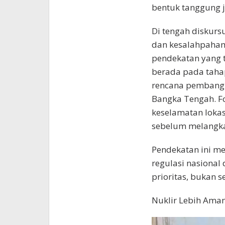
bentuk tanggung 
Di tengah diskursu
dan kesalahpaham
pendekatan yang t
berada pada tahap
rencana pembangu
Bangka Tengah. F
keselamatan lokasi
sebelum melangka
Pendekatan ini m
regulasi nasiona
prioritas, bukan 
Nuklir Lebih Aman 