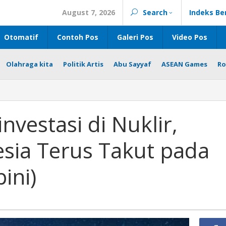
August 7, 2026
Search
Indeks Be
Otomatif
Contoh Pos
Galeri Pos
Video Pos
Olahraga kita
Politik Artis
Abu Sayyaf
ASEAN Games
Ro
nvestasi di Nuklir,
sia Terus Takut pada
ini)