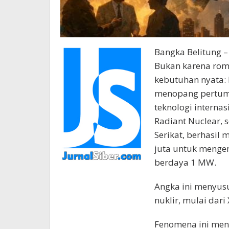
Bangka Belitung – 
Bukan karena rom
kebutuhan nyata: l
menopang pertumb
teknologi intern
Radiant Nuclear, 
Serikat, berhasil
juta untuk mengem
berdaya 1 MW.
Angka ini menyusu
nuklir, mulai dari
Fenomena ini mena