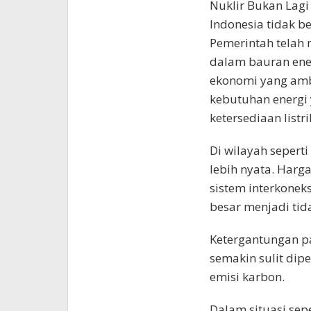
Nuklir Bukan Lagi
Indonesia tidak be
Pemerintah telah
dalam bauran ene
ekonomi yang ambis
kebutuhan energi
ketersediaan listr
Di wilayah sepert
lebih nyata. Harga 
sistem interkone
besar menjadi ti
Ketergantungan p
semakin sulit dip
emisi karbon.
Dalam situasi sepe