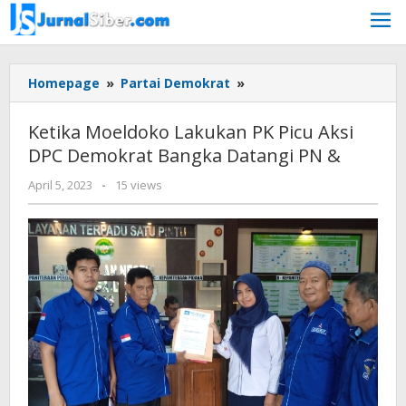
Skip
to
content
Ketika
Homepage
»
Partai Demokrat
»
Moeldoko
Lakukan
Ketika Moeldoko Lakukan PK Picu Aksi
PK
DPC Demokrat Bangka Datangi PN &
Picu
Aksi
by
April 5, 2023
-
15 views
DPC
Jurnalsiber
Demokrat
Bangka
Datangi
PN
&