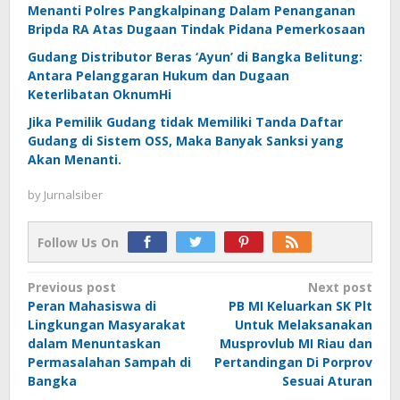
Menanti Polres Pangkalpinang Dalam Penanganan
Bripda RA Atas Dugaan Tindak Pidana Pemerkosaan
Gudang Distributor Beras ‘Ayun’ di Bangka Belitung:
Antara Pelanggaran Hukum dan Dugaan
Keterlibatan OknumHi
Jika Pemilik Gudang tidak Memiliki Tanda Daftar
Gudang di Sistem OSS, Maka Banyak Sanksi yang
Akan Menanti.
by
Jurnalsiber
Follow Us On
Post
Previous post
Next post
Peran Mahasiswa di
PB MI Keluarkan SK Plt
navigation
Lingkungan Masyarakat
Untuk Melaksanakan
dalam Menuntaskan
Musprovlub MI Riau dan
Permasalahan Sampah di
Pertandingan Di Porprov
Bangka
Sesuai Aturan