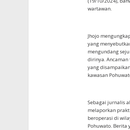
(19/10/2024), ba
wartawan.
Jhojo mengungkap
yang menyebutkan
mengundang seju
dirinya. Ancaman 
yang disampaikann
kawasan Pohuwat
Sebagai jurnalis a
melaporkan prakt
beroperasi di wil
Pohuwato. Berita 