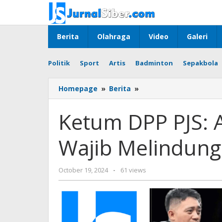
Skip
to
content
Berita
Olahraga
Video
Galeri
Politik
Sport
Artis
Badminton
Sepakbola
Ketum
Homepage
»
Berita
»
DPP
PJS:
Ketum DPP PJS:
Aparat
Penegak
Wajib Melindung
Hukum
Wajib
Melindungi
by
October 19, 2024
-
61 views
Wartawan
Jurnalsiber