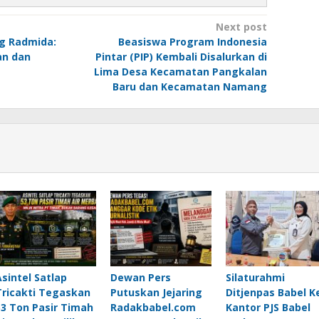
Next post
g Radmida:
Beasiswa Program Indonesia
n dan
Pintar (PIP) Kembali Disalurkan di
Lima Desa Kecamatan Pangkalan
Baru dan Kecamatan Namang
Asintel Satlap
Dewan Pers
Silaturahmi
Tricakti Tegaskan
Putuskan Jejaring
Ditjenpas Babel K
53 Ton Pasir Timah
Radakbabel.com
Kantor PJS Babel