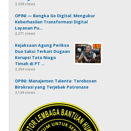
2,328 views
OPINI — Bangka Go Digital: Mengukur
Keberhasilan Transformasi Digital
Layanan Pu…
2,271 views
Kejaksaan Agung Periksa
Dua Saksi Terkait Dugaan
Korupsi Tata Niaga
Timah di PT …
2,204 views
OPINI: Manajemen Talenta: Terobosan
Birokrasi yang Terjebak Patronase
2,139 views