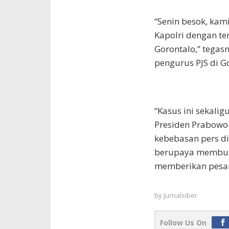
“Senin besok, kam
Kapolri dengan t
Gorontalo,” tegas
pengurus PJS di G
“Kasus ini sekali
Presiden Prabowo
kebebasan pers di
berupaya membung
memberikan pesan
by
Jurnalsiber
Follow Us On