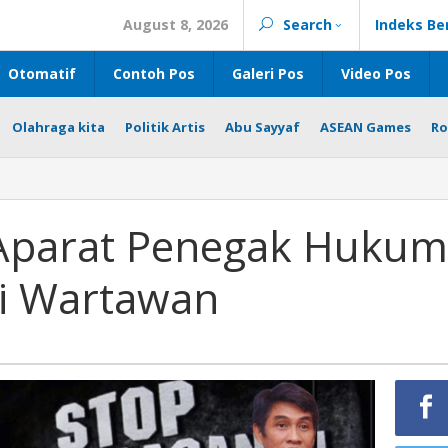
August 8, 2026
Search
Indeks Be
Otomatif
Contoh Pos
Galeri Pos
Video Pos
Olahraga kita
Politik Artis
Abu Sayyaf
ASEAN Games
Ro
 Aparat Penegak Hukum
i Wartawan