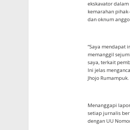
ekskavator dalam
kemarahan pihak-
dan oknum anggot
“Saya mendapat i
memanggil sejum
saya, terkait pem
Ini jelas menganc
Jhojo Rumampuk.
Menanggapi lapo
setiap jurnalis 
dengan UU Nomor 