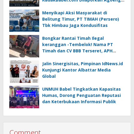
Noegroho ke Dewan Pers
Menyikapi Aksi Masyarakat di
Belitung Timur, PT TIMAH (Persero)
Tbk Himbau Jaga Kondusifitas
Bongkar Rantai Timah Ilegal
keranggan -Tembelok! Nama PT
Timah dan CV BBB Terseret, APH
Didesak Jangan “Masuk Angin”!
Jalin Sinergisitas, Pimpinan IdNews.id
Kunjungi Kantor Albattar Media
Global
UNMUH Babel Tingkatkan Kapasitas
Humas, Dorong Penguatan Reputasi
dan Keterbukaan Informasi Publik
Comment