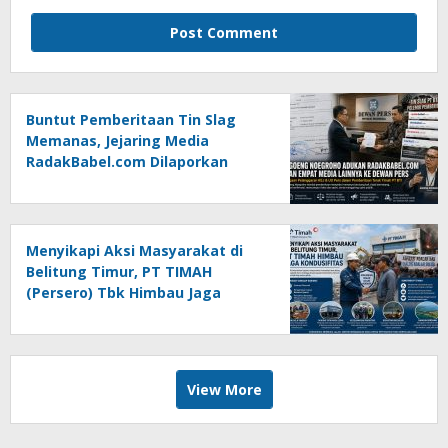
Buntut Pemberitaan Tin Slag
Memanas, Jejaring Media
RadakBabel.com Dilaporkan
Agoeng Noegroho ke Dewan
Pers
Menyikapi Aksi Masyarakat di
Belitung Timur, PT TIMAH
(Persero) Tbk Himbau Jaga
Kondusifitas
View More