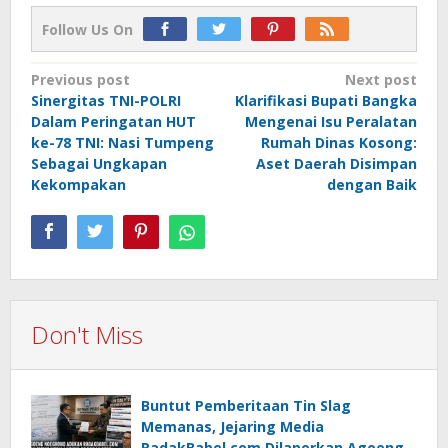
Follow Us On
Post
Previous post
Next post
Sinergitas TNI-POLRI
Klarifikasi Bupati Bangka
navigation
Dalam Peringatan HUT
Mengenai Isu Peralatan
ke-78 TNI: Nasi Tumpeng
Rumah Dinas Kosong:
Sebagai Ungkapan
Aset Daerah Disimpan
Kekompakan
dengan Baik
Don't Miss
Buntut Pemberitaan Tin Slag
Memanas, Jejaring Media
RadakBabel.com Dilaporkan Agoeng