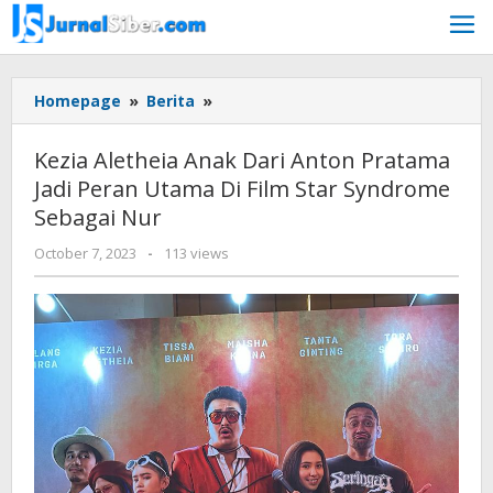
Skip
to
content
Kezia
Homepage
»
Berita
»
Aletheia
Anak
Kezia Aletheia Anak Dari Anton Pratama
Dari
Jadi Peran Utama Di Film Star Syndrome
Anton
Sebagai Nur
Pratama
Jadi
by
October 7, 2023
-
113 views
Peran
Jurnalsiber
Utama
Di
Film
Star
Syndrome
Sebagai
Nur