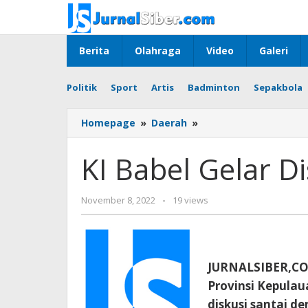
Skip
to
content
Berita
Olahraga
Video
Galeri
Politik
Sport
Artis
Badminton
Sepakbola
KI
Homepage
»
Daerah
»
Babel
Gelar
KI Babel Gelar D
Diskusi
Penguatan
PPID
by
November 8, 2022
-
19 views
Jurnalsiber
JURNALSIBER,CO
Provinsi Kepulau
diskusi santai d