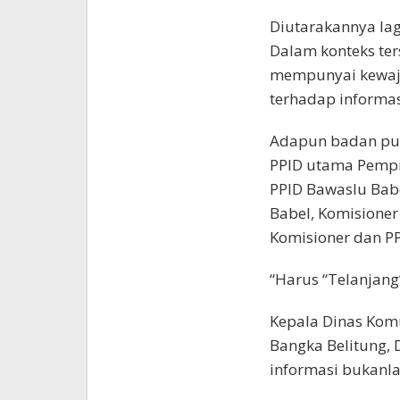
Diutarakannya lag
Dalam konteks te
mempunyai kewaji
terhadap informas
Adapun badan publ
PPID utama Pempr
PPID Bawaslu Babe
Babel, Komisioner
Komisioner dan P
“Harus “Telanjang
Kepala Dinas Komu
Bangka Belitung,
informasi bukanla