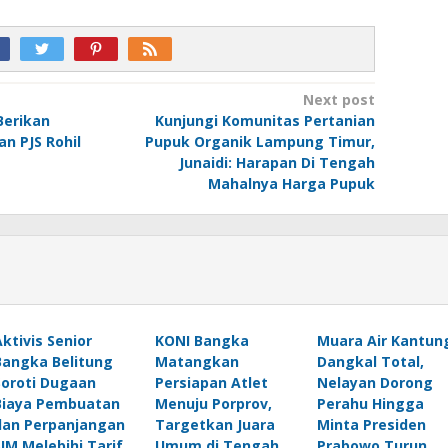
Next post
Berikan
Kunjungi Komunitas Pertanian
 PJS Rohil
Pupuk Organik Lampung Timur,
Junaidi: Harapan Di Tengah
Mahalnya Harga Pupuk
Aktivis Senior
KONI Bangka
Muara Air Kantun
Bangka Belitung
Matangkan
Dangkal Total,
Soroti Dugaan
Persiapan Atlet
Nelayan Dorong
Biaya Pembuatan
Menuju Porprov,
Perahu Hingga
dan Perpanjangan
Targetkan Juara
Minta Presiden
SIM Melebihi Tarif
Umum di Tengah
Prabowo Turun