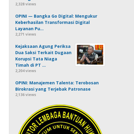
2,328 views
OPINI — Bangka Go Digital: Mengukur
Keberhasilan Transformasi Digital
Layanan Pu…
2,271 views
Kejaksaan Agung Periksa
Dua Saksi Terkait Dugaan
Korupsi Tata Niaga
Timah di PT …
2,204 views
OPINI: Manajemen Talenta: Terobosan
Birokrasi yang Terjebak Patronase
2,136 views