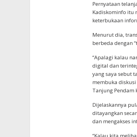
Pernyataan telanj
Kadiskominfo itu
keterbukaan infor
Menurut dia, tran
berbeda dengan “t
“Apalagi kalau na
digital dan terint
yang saya sebut t
membuka diskusi 
Tanjung Pendam ka
Dijelaskannya pul
ditayangkan secar
dan mengakses in
“Kalau kita melih