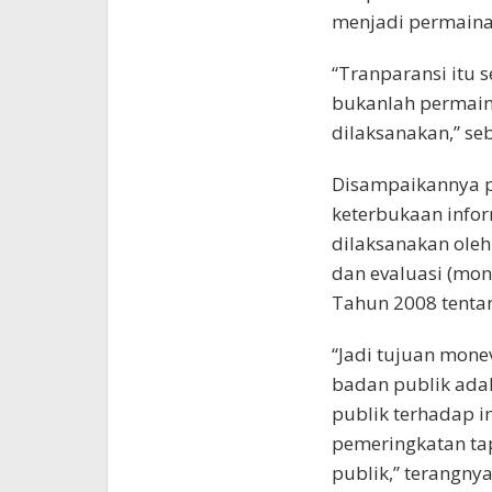
menjadi permainan
“Tranparansi itu s
bukanlah permaina
dilaksanakan,” se
Disampaikannya p
keterbukaan infor
dilaksanakan ole
dan evaluasi (mon
Tahun 2008 tentan
“Jadi tujuan mone
badan publik ada
publik terhadap i
pemeringkatan ta
publik,” terangnya