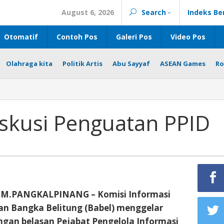
August 6, 2026
Search
Indeks Be
Otomatif
Contoh Pos
Galeri Pos
Video Pos
Olahraga kita
Politik Artis
Abu Sayyaf
ASEAN Games
Ro
iskusi Penguatan PPID
M.PANGKALPINANG – Komisi Informasi
an Bangka Belitung (Babel) menggelar
engan belasan Pejabat Pengelola Informasi