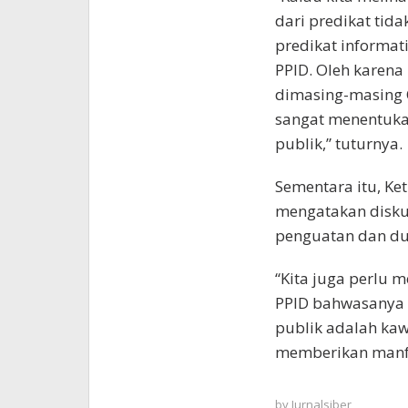
dari predikat tida
predikat informat
PPID. Oleh karen
dimasing-masing 
sangat menentukan
publik,” tuturnya.
Sementara itu, Ke
mengatakan diskus
penguatan dan du
“Kita juga perlu
PPID bahwasanya 
publik adalah kaw
memberikan manfaa
by
Jurnalsiber