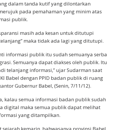
ang dalam tanda kutif yang dilontarkan
 merujuk pada pemahaman yang minim atas
masi publik.
sparansi masih ada kesan untuk ditutupi
elanjang” maka tidak ada lagi yang ditutupi.
nti informasi publik itu sudah semuanya serba
egrasi. Semuanya dapat diakses oleh publik. Itu
adi telanjang informasi,” ujar Sudarman saat
KI Babel dengan PPID badan publik di ruang
ntor Gubernur Babel, (Senin, 7/11/12).
a, kalau semua informasi badan publik sudah
a digital maka semua publik dapat melihat
formasi yang ditampilkan.
at sejarah kemarin, bahwasanya provinsi Babel