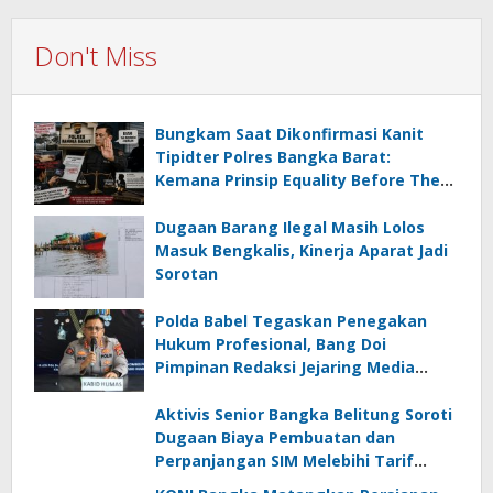
Don't Miss
Bungkam Saat Dikonfirmasi Kanit
Tipidter Polres Bangka Barat:
Kemana Prinsip Equality Before The
Law?
Dugaan Barang Ilegal Masih Lolos
Masuk Bengkalis, Kinerja Aparat Jadi
Sorotan
Polda Babel Tegaskan Penegakan
Hukum Profesional, Bang Doi
Pimpinan Redaksi Jejaring Media
Radak Disebut Dua Kali Tak Hadiri
Panggilan
Aktivis Senior Bangka Belitung Soroti
Dugaan Biaya Pembuatan dan
Perpanjangan SIM Melebihi Tarif
Resmi, Kapolres Bangka Beri