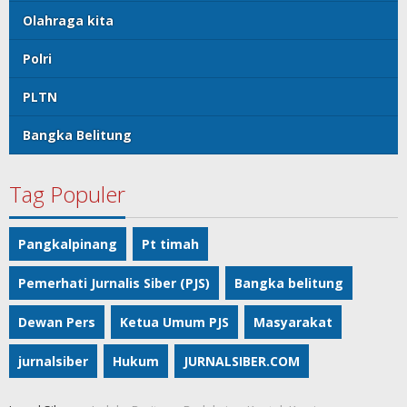
Olahraga kita
Polri
PLTN
Bangka Belitung
Tag Populer
Pangkalpinang
Pt timah
Pemerhati Jurnalis Siber (PJS)
Bangka belitung
Dewan Pers
Ketua Umum PJS
Masyarakat
jurnalsiber
Hukum
JURNALSIBER.COM