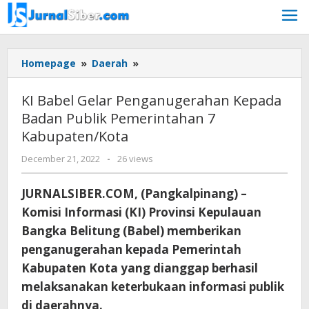
Skip
to
content
KI
Homepage
»
Daerah
»
Babel
Gelar
KI Babel Gelar Penganugerahan Kepada
Penganugerahan
Badan Publik Pemerintahan 7
Kepada
Kabupaten/Kota
Badan
Publik
by
December 21, 2022
-
26 views
Pemerintahan
Jurnalsiber
7
JURNALSIBER.COM, (Pangkalpinang) –
Kabupaten/Kota
Komisi Informasi (KI) Provinsi Kepulauan
Bangka Belitung (Babel) memberikan
penganugerahan kepada Pemerintah
Kabupaten Kota yang dianggap berhasil
melaksanakan keterbukaan informasi publik
di daerahnya.