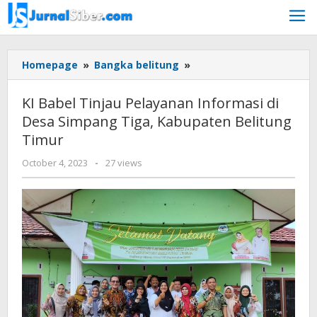
Skip
to
content
KI
Homepage
»
Bangka belitung
»
Babel
Tinjau
KI Babel Tinjau Pelayanan Informasi di
Pelayanan
Desa Simpang Tiga, Kabupaten Belitung
Informasi
Timur
di
Desa
by
October 4, 2023
-
27 views
Simpang
Jurnalsiber
Tiga,
Kabupaten
Belitung
Timur