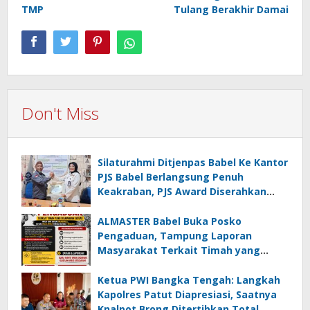
TMP
Tulang Berakhir Damai
Don't Miss
Silaturahmi Ditjenpas Babel Ke Kantor
PJS Babel Berlangsung Penuh
Keakraban, PJS Award Diserahkan
kepada Ade Agustina
ALMASTER Babel Buka Posko
Pengaduan, Tampung Laporan
Masyarakat Terkait Timah yang
Diamankan Satgas
Ketua PWI Bangka Tengah: Langkah
Kapolres Patut Diapresiasi, Saatnya
Knalpot Brong Ditertibkan Total