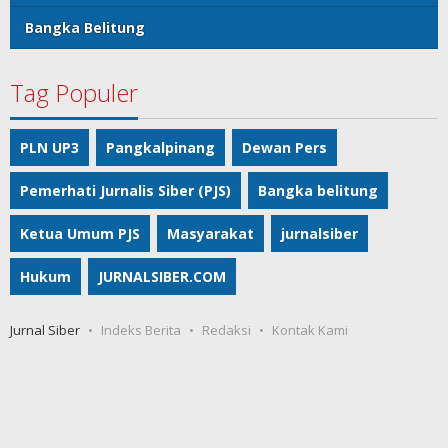
Bangka Belitung
Tag Populer
PLN UP3
Pangkalpinang
Dewan Pers
Pemerhati Jurnalis Siber (PJS)
Bangka belitung
Ketua Umum PJS
Masyarakat
jurnalsiber
Hukum
JURNALSIBER.COM
Jurnal Siber
Indeks Berita
Redaksi
Kontak Kami