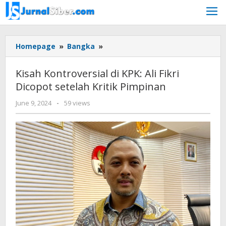
Skip
to
content
Kisah
Homepage
»
Bangka
»
Kontroversial
di
Kisah Kontroversial di KPK: Ali Fikri
KPK:
Dicopot setelah Kritik Pimpinan
Ali
Fikri
by
June 9, 2024
-
59 views
Dicopot
Jurnalsiber
setelah
Kritik
Pimpinan