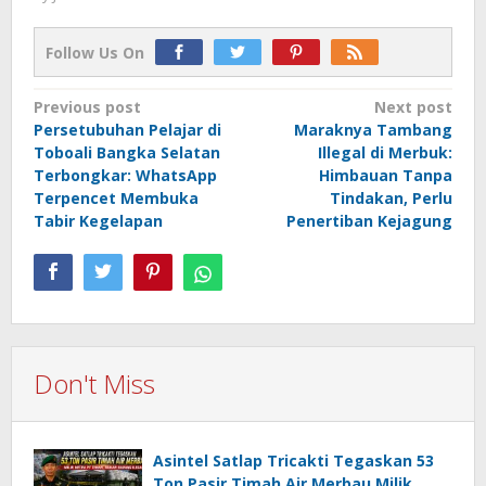
Follow Us On
Post
Previous post
Next post
Persetubuhan Pelajar di
Maraknya Tambang
navigation
Toboali Bangka Selatan
Illegal di Merbuk:
Terbongkar: WhatsApp
Himbauan Tanpa
Terpencet Membuka
Tindakan, Perlu
Tabir Kegelapan
Penertiban Kejagung
Don't Miss
Asintel Satlap Tricakti Tegaskan 53
Ton Pasir Timah Air Merbau Milik