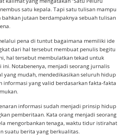
ngat kalimat yang mengatakan “Satu Peluru
mbus satu kepala. Tapi satu tulisan mampu
bahkan jutaan berdampaknya sebuah tulisan
pena.
elalui pena di tuntut bagaimana memiliki ide
ngkat dari hal tersebut membuat penulis begitu
ini, hal tersebut membulatkan tekad untuk
i ini. Notabenenya, menjadi seorang jurnalis
al yang mudah, mendedikasikan seluruh hidup
informasi yang valid berdasarkan fakta-fakta
emukan.
naran informasi sudah menjadi prinsip hidup
an pemberitaan. Kata orang menjadi seorang
la mengorbankan tenaga, waktu tidur istirahat
 suatu berita yang berkualitas.