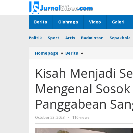
Skip
to
content
Berita
Olahraga
Video
Galeri
Politik
Sport
Artis
Badminton
Sepakbola
Kisah
Homepage
»
Berita
»
Menjadi
Seorang
Kisah Menjadi Se
Jurnalis
dan
Mengenal Sosok 
Mengenal
Sosok
Wahyudi
Panggabean Sang
El
Panggabean
Sang
by
October 23, 2023
-
116 views
Guru
Jurnalsiber
Sejati