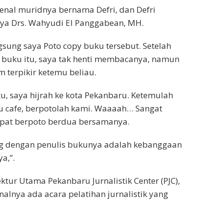
nal muridnya bernama Defri, dan Defri
rya Drs. Wahyudi El Panggabean, MH.
ngsung saya Poto copy buku tersebut. Setelah
buku itu, saya tak henti membacanya, namun
m terpikir ketemu beliau.
u, saya hijrah ke kota Pekanbaru. Ketemulah
tu cafe, berpotolah kami. Waaaah… Sangat
apat berpoto berdua bersamanya.
g dengan penulis bukunya adalah kebanggaan
a,”.
ktur Utama Pekanbaru Jurnalistik Center (PJC),
alnya ada acara pelatihan jurnalistik yang