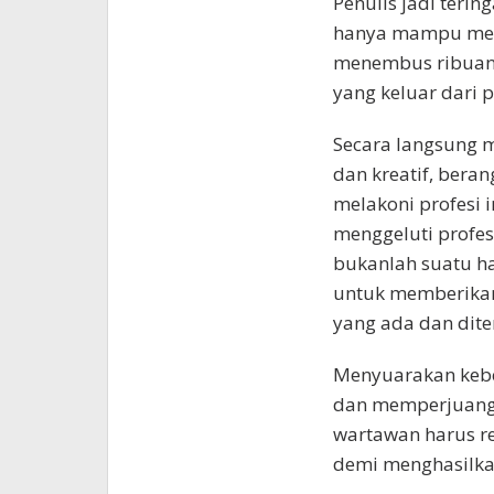
Penulis jadi teri
hanya mampu mene
menembus ribuan 
yang keluar dari 
Secara langsung m
dan kreatif, bera
melakoni profesi 
menggeluti profes
bukanlah suatu h
untuk memberikan 
yang ada dan dit
Menyuarakan kebe
dan memperjuangk
wartawan harus re
demi menghasilkan