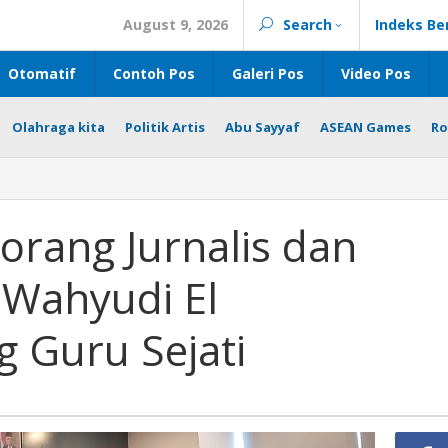
August 9, 2026
Search
Indeks Be
Otomatif
Contoh Pos
Galeri Pos
Video Pos
Olahraga kita
Politik Artis
Abu Sayyaf
ASEAN Games
Ro
orang Jurnalis dan
Wahyudi El
 Guru Sejati