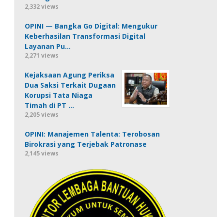
2,332 views
OPINI — Bangka Go Digital: Mengukur
Keberhasilan Transformasi Digital
Layanan Pu…
2,271 views
Kejaksaan Agung Periksa
Dua Saksi Terkait Dugaan
Korupsi Tata Niaga
Timah di PT …
2,205 views
OPINI: Manajemen Talenta: Terobosan
Birokrasi yang Terjebak Patronase
2,145 views