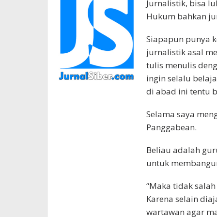
Jurnalistik, bisa 
Hukum bahkan jur
Siapapun punya k
jurnalistik asal m
tulis menulis den
ingin selalu belaj
di abad ini tentu
Selama saya meng
Panggabean.
Beliau adalah gur
untuk membangun
“Maka tidak salah
Karena selain dia
wartawan agar m