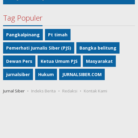
Tag Populer
Pangkalpinang
Pt timah
Pemerhati Jurnalis Siber (PJS)
Bangka belitung
Dewan Pers
Ketua Umum PJS
Masyarakat
jurnalsiber
Hukum
JURNALSIBER.COM
Jurnal Siber
Indeks Berita
Redaksi
Kontak Kami