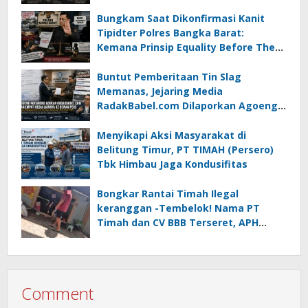
atau Tempuh Jalur Hukum
Bungkam Saat Dikonfirmasi Kanit
Tipidter Polres Bangka Barat:
Kemana Prinsip Equality Before The
Law?
Buntut Pemberitaan Tin Slag
Memanas, Jejaring Media
RadakBabel.com Dilaporkan Agoeng
Noegroho ke Dewan Pers
Menyikapi Aksi Masyarakat di
Belitung Timur, PT TIMAH (Persero)
Tbk Himbau Jaga Kondusifitas
Bongkar Rantai Timah Ilegal
keranggan -Tembelok! Nama PT
Timah dan CV BBB Terseret, APH
Didesak Jangan “Masuk Angin”!
Comment