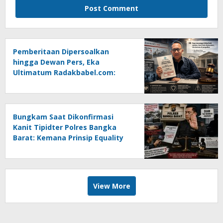
Pemberitaan Dipersoalkan
hingga Dewan Pers, Eka
Ultimatum Radakbabel.com:
Jalankan Keputusan atau
Tempuh Jalur Hukum
Bungkam Saat Dikonfirmasi
Kanit Tipidter Polres Bangka
Barat: Kemana Prinsip Equality
Before The Law?
View More