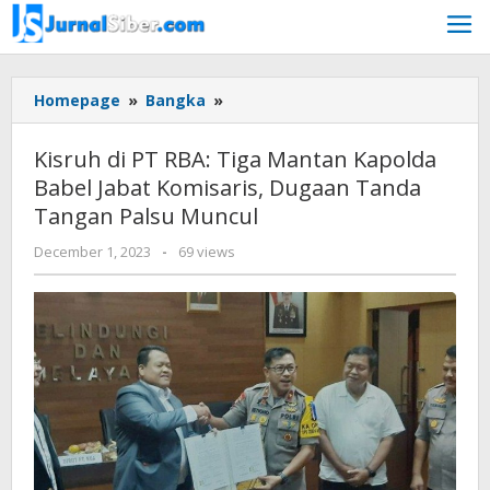
Skip
to
content
Kisruh
Homepage
»
Bangka
»
di
PT
Kisruh di PT RBA: Tiga Mantan Kapolda
RBA:
Babel Jabat Komisaris, Dugaan Tanda
Tiga
Tangan Palsu Muncul
Mantan
Kapolda
by
December 1, 2023
-
69 views
Babel
Jurnalsiber
Jabat
Komisaris,
Dugaan
Tanda
Tangan
Palsu
Muncul