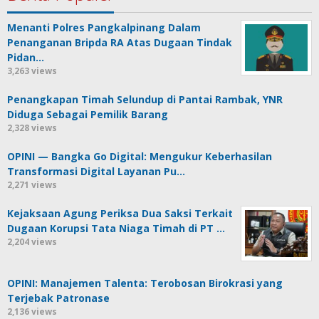
Menanti Polres Pangkalpinang Dalam
Penanganan Bripda RA Atas Dugaan Tindak
Pidan…
3,263 views
Penangkapan Timah Selundup di Pantai Rambak, YNR
Diduga Sebagai Pemilik Barang
2,328 views
OPINI — Bangka Go Digital: Mengukur Keberhasilan
Transformasi Digital Layanan Pu…
2,271 views
Kejaksaan Agung Periksa Dua Saksi Terkait
Dugaan Korupsi Tata Niaga Timah di PT …
2,204 views
OPINI: Manajemen Talenta: Terobosan Birokrasi yang
Terjebak Patronase
2,136 views