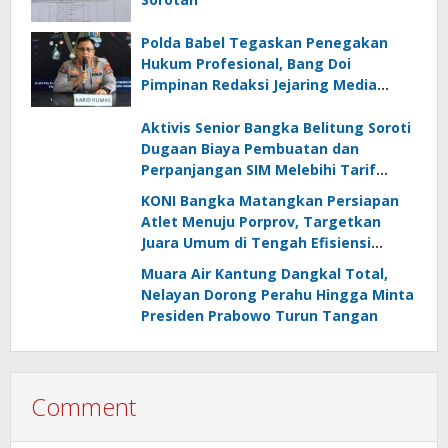
Polda Babel Tegaskan Penegakan
Hukum Profesional, Bang Doi
Pimpinan Redaksi Jejaring Media
Radak Disebut Dua Kali Tak Hadiri
Panggilan
Aktivis Senior Bangka Belitung Soroti
Dugaan Biaya Pembuatan dan
Perpanjangan SIM Melebihi Tarif
Resmi, Kapolres Bangka Beri
KONI Bangka Matangkan Persiapan
Tanggapan
Atlet Menuju Porprov, Targetkan
Juara Umum di Tengah Efisiensi
Anggaran
Muara Air Kantung Dangkal Total,
Nelayan Dorong Perahu Hingga Minta
Presiden Prabowo Turun Tangan
Comment