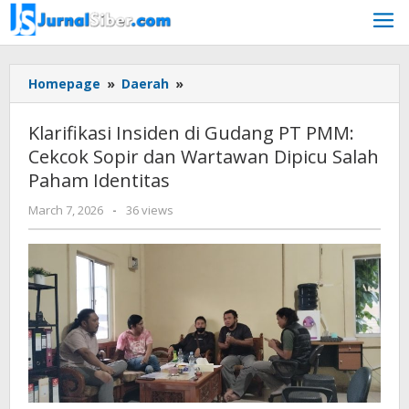
Skip
to
content
Klarifikasi
Homepage
»
Daerah
»
Insiden
di
Klarifikasi Insiden di Gudang PT PMM:
Gudang
Cekcok Sopir dan Wartawan Dipicu Salah
PT
Paham Identitas
PMM:
Cekcok
by
March 7, 2026
-
36 views
Sopir
Budiyanto
dan
Wartawan
Dipicu
Salah
Paham
Identitas