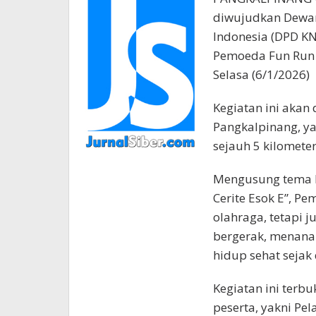
diwujudkan Dewan
Indonesia (DPD KN
Pemoeda Fun Run 
Selasa (6/1/2026)
Kegiatan ini akan
Pangkalpinang, yan
sejauh 5 kilometer
Mengusung tema kh
Cerite Esok E”, P
olahraga, tetapi 
bergerak, menanam
hidup sehat sejak 
Kegiatan ini terb
peserta, yakni Pe