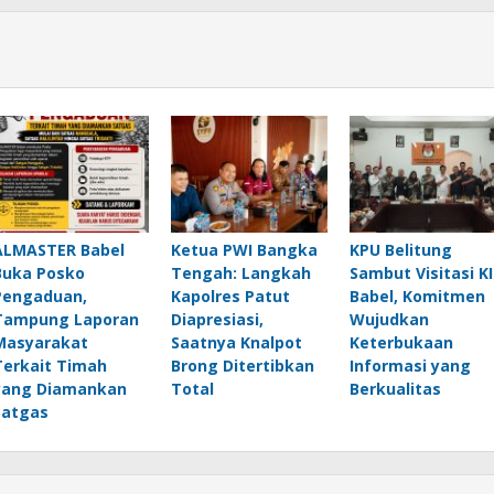
ALMASTER Babel
Ketua PWI Bangka
KPU Belitung
Buka Posko
Tengah: Langkah
Sambut Visitasi KI
Pengaduan,
Kapolres Patut
Babel, Komitmen
Tampung Laporan
Diapresiasi,
Wujudkan
Masyarakat
Saatnya Knalpot
Keterbukaan
Terkait Timah
Brong Ditertibkan
Informasi yang
yang Diamankan
Total
Berkualitas
Satgas