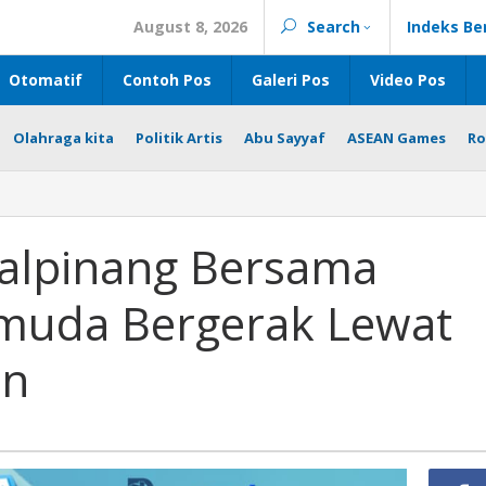
August 8, 2026
Search
Indeks Be
Otomatif
Contoh Pos
Galeri Pos
Video Pos
Olahraga kita
Politik Artis
Abu Sayyaf
ASEAN Games
Ro
ang
alpinang Bersama
muda Bergerak Lewat
un