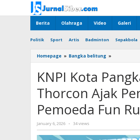
Skip
to
content
Berita
Olahraga
Video
Galeri
Politik
Sport
Artis
Badminton
Sepakbola
KNPI
Homepage
»
Bangka belitung
»
Kota
Pangkalpin
KNPI Kota Pangk
Bersama
Thorcon
Thorcon Ajak Pe
Ajak
Pemuda
Bergerak
Pemoeda Fun R
Lewat
Pemoeda
Fun
by
January 6, 2026
-
34 views
Run
faras
prakasa