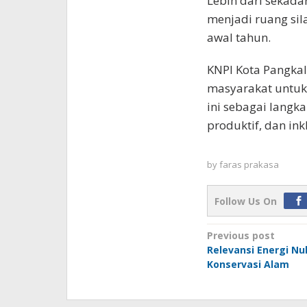
Lebih dari sekada
menjadi ruang sil
awal tahun.
KNPI Kota Pangka
masyarakat untuk
ini sebagai langk
produktif, dan ink
by
faras prakasa
Follow Us On
Post
Previous post
Relevansi Energi Nuk
navigation
Konservasi Alam