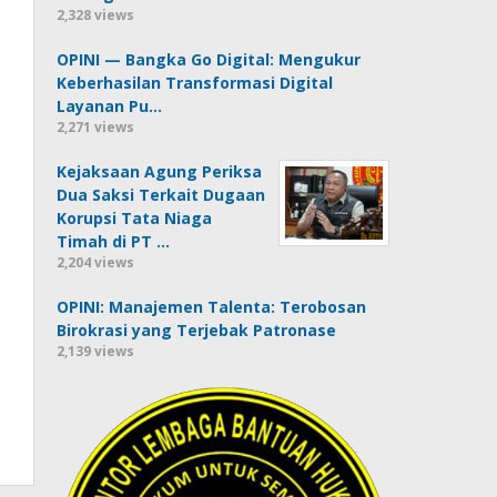
2,328 views
OPINI — Bangka Go Digital: Mengukur
Keberhasilan Transformasi Digital
Layanan Pu…
2,271 views
Kejaksaan Agung Periksa
Dua Saksi Terkait Dugaan
Korupsi Tata Niaga
Timah di PT …
2,204 views
OPINI: Manajemen Talenta: Terobosan
Birokrasi yang Terjebak Patronase
2,139 views