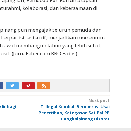
r ajang lari, Pemoeda Fun Run diharapkan
aturahmi, kolaborasi, dan kebersamaan di
lpinang pun mengajak seluruh pemuda dan
 berpartisipasi aktif, menjadikan momentum
ah awal membangun tahun yang lebih sehat,
lusif. (Jurnalsiber.com KBO Babel)
Next post
lir bagi
TI Ilegal Kembali Beroperasi Usai
Penertiban, Ketegasan Sat Pol PP
Pangkalpinang Disorot