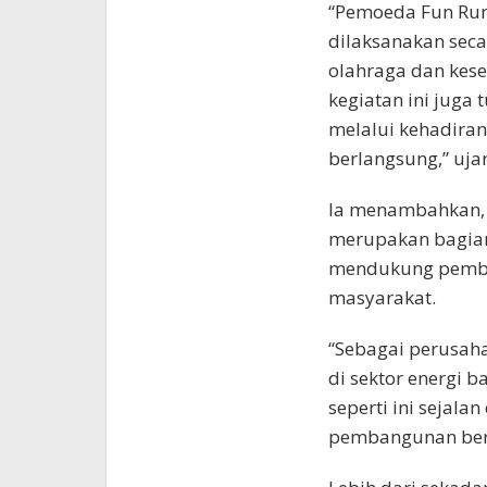
“Pemoeda Fun Run
dilaksanakan seca
olahraga dan kes
kegiatan ini juga
melalui kehadira
berlangsung,” ujar
Ia menambahkan, k
merupakan bagia
mendukung pemb
masyarakat.
“Sebagai perusaha
di sektor energi 
seperti ini sejal
pembangunan berk