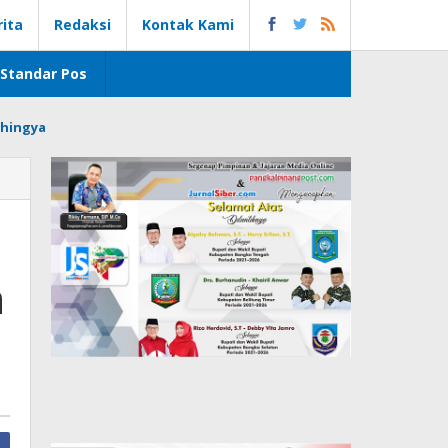
rita
Redaksi
Kontak Kami
Standar Pos
hingya
n