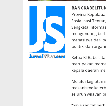
BANGKABELITUNG
Provinsi Kepulaua
Sosialisasi Tenta
Sengketa Informasi
mengundang berba
mahasiswa dari be
politik, dan organ
Ketua KI Babel, It
merupakan momen
kepala daerah me
Melalui kegiatan 
mekanisme keterbu
seluruh wilayah pr
“Saya sangat berh