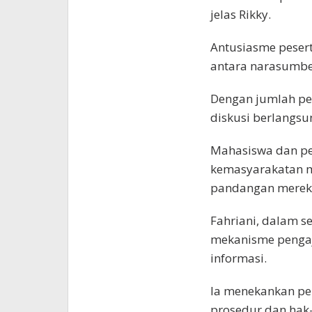
jelas Rikky.
Antusiasme peserta
antara narasumbe
Dengan jumlah pes
diskusi berlangsun
Mahasiswa dan perw
kemasyarakatan 
pandangan mereka 
Fahriani, dalam se
mekanisme pengaj
informasi.
Ia menekankan pe
prosedur dan hak-