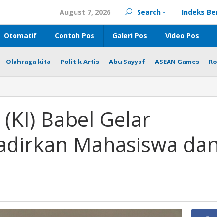
August 7, 2026
Search
Indeks Be
Otomatif
Contoh Pos
Galeri Pos
Video Pos
Olahraga kita
Politik Artis
Abu Sayyaf
ASEAN Games
Ro
 (KI) Babel Gelar
 Hadirkan Mahasiswa da