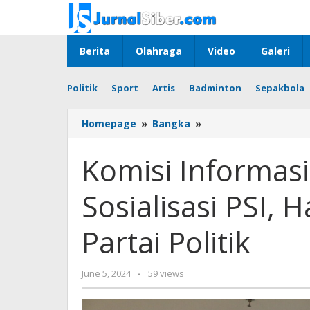
Skip
to
content
Berita
Olahraga
Video
Galeri
Politik
Sport
Artis
Badminton
Sepakbola
Komisi
Homepage
»
Bangka
»
Informasi
(KI)
Komisi Informasi
Babel
Gelar
Sosialisasi PSI,
Sosialisasi
PSI,
Hadirkan
Partai Politik
Mahasiswa
dan
Partai
by
June 5, 2024
-
59 views
Politik
Jurnalsiber