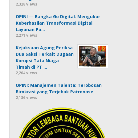
2,328 views
OPINI — Bangka Go Digital: Mengukur
Keberhasilan Transformasi Digital
Layanan Pu…
2,271 views
Kejaksaan Agung Periksa
Dua Saksi Terkait Dugaan
Korupsi Tata Niaga
Timah di PT …
2,204 views
OPINI: Manajemen Talenta: Terobosan
Birokrasi yang Terjebak Patronase
2,136 views