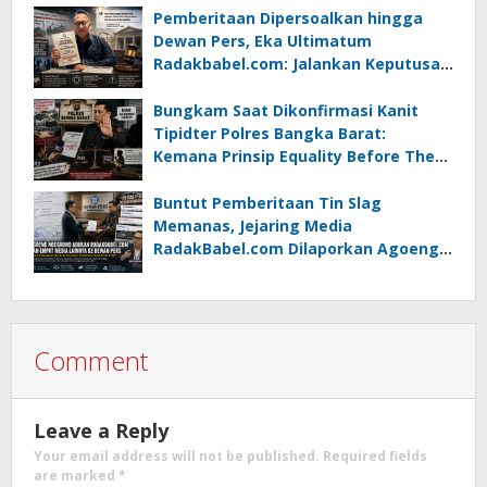
Pemberitaan Dipersoalkan hingga
Dewan Pers, Eka Ultimatum
Radakbabel.com: Jalankan Keputusan
atau Tempuh Jalur Hukum
Bungkam Saat Dikonfirmasi Kanit
Tipidter Polres Bangka Barat:
Kemana Prinsip Equality Before The
Law?
Buntut Pemberitaan Tin Slag
Memanas, Jejaring Media
RadakBabel.com Dilaporkan Agoeng
Noegroho ke Dewan Pers
Comment
Leave a Reply
Your email address will not be published.
Required fields
are marked
*