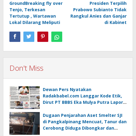
GroundBreaking fly over
Presiden Terpilih
Tenjo, Terkesan
Prabowo Subianto Tidak
Tertutup , Wartawan
Rangkul Anies dan Ganjar
Lokal Dilarang Meliputi
di Kabinet
Don't Miss
Dewan Pers Nyatakan
Radakbabel.com Langgar Kode Etik,
Dirut PT BBBS Eka Mulya Putra Lapor
ke Polda Babel
Dugaan Penjarahan Aset Smelter SJI
di Pangkalpinang Mencuat, Tanur dan
Cerobong Diduga Dibongkar dan
Dijual Kiloan, Legalitas Dipertanyakan