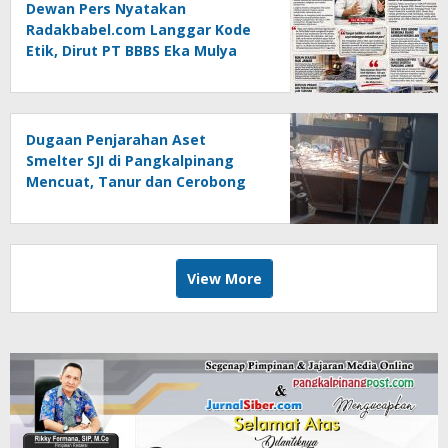
Dewan Pers Nyatakan
Radakbabel.com Langgar Kode
Etik, Dirut PT BBBS Eka Mulya
Putra Lapor ke Polda Babel
Dugaan Penjarahan Aset
Smelter SJI di Pangkalpinang
Mencuat, Tanur dan Cerobong
Diduga Dibongkar dan Dijual
Kiloan, Legalitas Dipertanyakan
View More