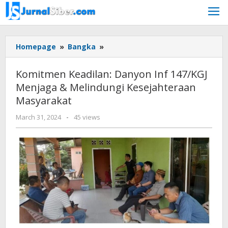
Skip
to
content
Komitmen
Homepage
»
Bangka
»
Keadilan:
Danyon
Komitmen Keadilan: Danyon Inf 147/KGJ
Inf
Menjaga & Melindungi Kesejahteraan
147/KGJ
Masyarakat
Menjaga
&
by
March 31, 2024
-
45 views
Melindungi
Jurnalsiber
Kesejahteraan
Masyarakat