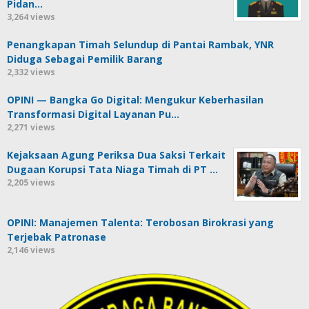
Pidan…
3,264 views
Penangkapan Timah Selundup di Pantai Rambak, YNR
Diduga Sebagai Pemilik Barang
2,332 views
OPINI — Bangka Go Digital: Mengukur Keberhasilan
Transformasi Digital Layanan Pu…
2,271 views
Kejaksaan Agung Periksa Dua Saksi Terkait
Dugaan Korupsi Tata Niaga Timah di PT …
2,205 views
OPINI: Manajemen Talenta: Terobosan Birokrasi yang
Terjebak Patronase
2,146 views