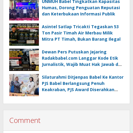
UNMUH Babel Tingkatkan Kapasitas
Humas, Dorong Penguatan Reputasi
dan Keterbukaan Informasi Publik
Asintel Satlap Tricakti Tegaskan 53
Ton Pasir Timah Air Merbau Milik
Mitra PT Timah, Bukan Barang Ilegal
Dewan Pers Putuskan Jejaring
Radakbabel.com Langgar Kode Etik
Jurnalistik, Wajib Muat Hak Jawab dan
Minta Maaf
Silaturahmi Ditjenpas Babel Ke Kantor
PJS Babel Berlangsung Penuh
Keakraban, PJS Award Diserahkan
kepada Ade Agustina
Comment