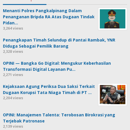
Menanti Polres Pangkalpinang Dalam
Penanganan Bripda RA Atas Dugaan Tindak
Pidan…
3,264 views
Penangkapan Timah Selundup di Pantai Rambak, YNR
Diduga Sebagai Pemilik Barang
2,328 views
OPINI — Bangka Go Digital: Mengukur Keberhasilan
Transformasi Digital Layanan Pu…
2,271 views
Kejaksaan Agung Periksa Dua Saksi Terkait
Dugaan Korupsi Tata Niaga Timah di PT …
2,204 views
OPINI: Manajemen Talenta: Terobosan Birokrasi yang
Terjebak Patronase
2,139 views