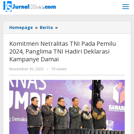
Skip
to
content
Komitmen
Homepage
»
Berita
»
Netralitas
TNI
Komitmen Netralitas TNI Pada Pemilu
Pada
2024, Panglima TNI Hadiri Deklarasi
Pemilu
Kampanye Damai
2024,
Panglima
by
November 30, 2023
-
19 views
TNI
Jurnalsiber
Hadiri
Deklarasi
Kampanye
Damai